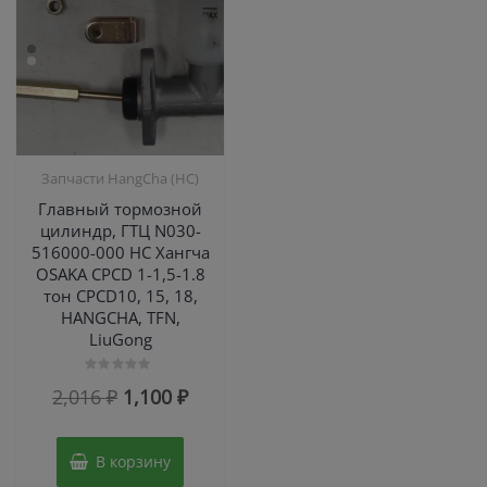
Запчасти HangCha (HC)
Главный тормозной
цилиндр, ГТЦ N030-
516000-000 HC Хангча
OSAKA CPCD 1-1,5-1.8
тон CPCD10, 15, 18,
HANGCHA, TFN,
LiuGong
Оценка
Первоначальная
Текущая
2,016
₽
1,100
₽
0
из
цена
цена:
5
составляла
1,100 ₽.
В корзину
2,016 ₽.