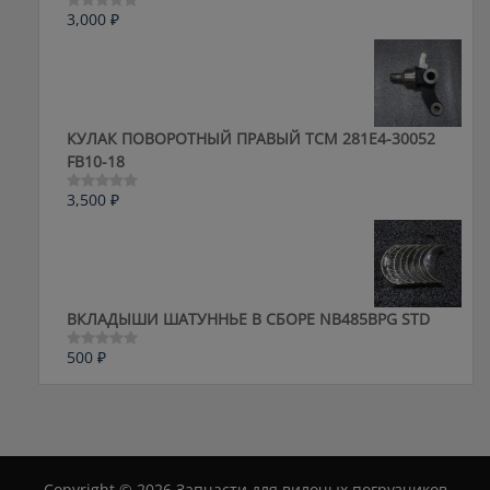
3,000
₽
Оценка
0
из
5
КУЛАК ПОВОРОТНЫЙ ПРАВЫЙ ТСМ 281E4-30052
FB10-18
3,500
₽
Оценка
0
из
5
ВКЛАДЫШИ ШАТУННЬЕ В СБОРЕ NB485BPG STD
500
₽
Оценка
0
из
5
Copyright © 2026 Запчасти для вилочых погрузчиков