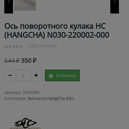
Ось поворотного кулака HC
(HANGCHA) N030-220002-000
Add a review.
Первоначальная
Текущая
644
₽
350
₽
цена
цена:
Ось
В корзину
составляла
350 ₽.
поворотного
кулака
644 ₽.
HC
Артикул:
2I900381
(HANGCHA)
Категория:
Запчасти HangCha (HC)
N030-
220002-
000
quantity