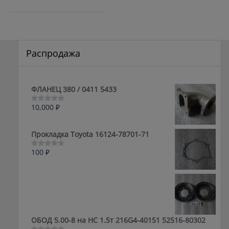
Распродажа
ФЛАНЕЦ 380 / 0411 5433
10,000
₽
Оценка
0
из
5
Прокладка Toyota 16124-78701-71
100
₽
Оценка
0
из
5
ОБОД 5.00-8 на HC 1.5т 216G4-40151 52516-80302