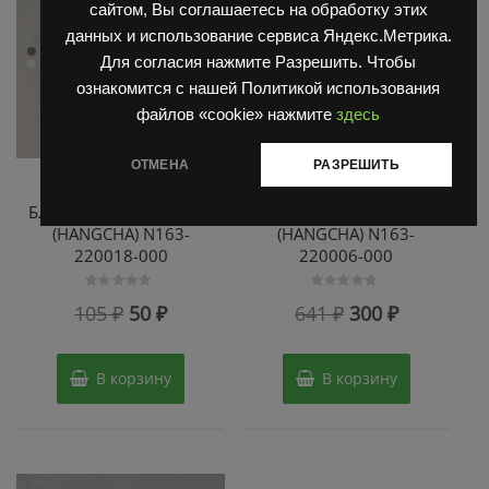
сайтом, Вы соглашаетесь на обработку этих
данных и использование сервиса Яндекс.Метрика.
Для согласия нажмите Разрешить. Чтобы
ознакомится с нашей Политикой использования
файлов «cookie» нажмите
здесь
ОТМЕНА
РАЗРЕШИТЬ
Запчасти HangCha (HC)
Запчасти HangCha (HC)
Блокировка король HC
Тяга поворотная HC
(HANGCHA) N163-
(HANGCHA) N163-
220018-000
220006-000
Оценка
Оценка
Первоначальная
Текущая
Первоначальн
Текущая
105
₽
50
₽
641
₽
300
₽
0
0
из
из
цена
цена:
цена
цена:
5
5
составляла
50 ₽.
составляла
300 ₽.
В корзину
В корзину
105 ₽.
641 ₽.