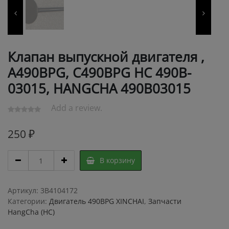
Клапан выпускной двигателя ,
A490BPG, C490BPG HC 490B-
03015, HANGCHA 490B03015
Add a review.
250
₽
Клапан
В корзину
выпускной
двигателя
,
Артикул:
3B4104172
A490BPG,
Категории:
Двигатель 490BPG XINCHAI
,
Запчасти
C490BPG
HangCha (HC)
HC