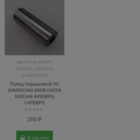
Двигатель 490BPG
,
XINCHAI
Запчасти
HangCha (HC)
Палец поршневой HC
(HANGCHA) 490B-04004
XINCHAI A490BPG
C490BPG
Оценка
200
₽
0
из
5
В корзину