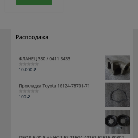
Распродажа
ФЛАНЕЦ 380 / 0411 5433
10,000
₽
Оценка
0
из
5
Прокладка Toyota 16124-78701-71
100
₽
Оценка
0
из
5
ОБОД 5.00-8 на HC 1.5т 216G4-40151 52516-80302