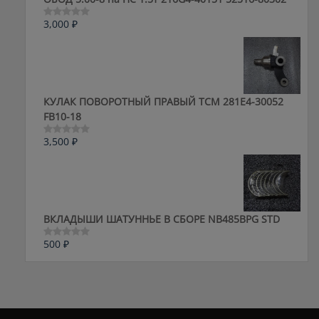
3,000
₽
Оценка
0
из
5
КУЛАК ПОВОРОТНЫЙ ПРАВЫЙ ТСМ 281E4-30052
FB10-18
3,500
₽
Оценка
0
из
5
ВКЛАДЫШИ ШАТУННЬЕ В СБОРЕ NB485BPG STD
500
₽
Оценка
0
из
5