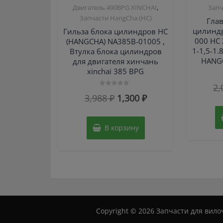
,
Двигатель 490BPG XINCHAI
Запч
Запчасти HangCha (HC)
Гла
цилиндр
Гильза блока цилиндров HC
000 HC
(HANGCHA) NA385B-01005 ,
1-1,5-1.
Втулка блока цилиндров
HANGC
для двигателя хинчань
xinchai 385 BPG
2,
Оценка
Первоначальная
Текущая
3,988
₽
1,300
₽
0
из
цена
цена:
5
составляла
1,300 ₽.
В корзину
3,988 ₽.
Copyright © 2026 Запчасти для вилоч