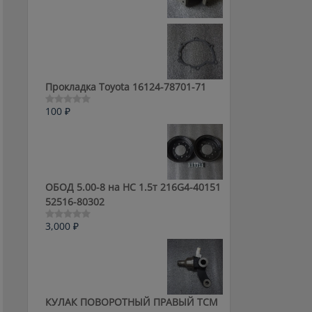
0
из
5
Прокладка Toyota 16124-78701-71
100
₽
Оценка
0
из
5
ОБОД 5.00-8 на HC 1.5т 216G4-40151
52516-80302
3,000
₽
Оценка
0
из
5
КУЛАК ПОВОРОТНЫЙ ПРАВЫЙ ТСМ