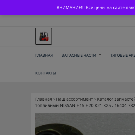
Skip
+7 (903) 294-61-75
info@bcarparts.ru
ВНИМАНИЕ!!! Все цены на сайте явл
to
content
Запчасти для вилочы
ГЛАВНАЯ
ЗАПАСНЫЕ ЧАСТИ
ТЯГОВЫЕ АК
погрузчиков и
КОНТАКТЫ
электротележек
Balkancar
Главная
Наш ассортимент
Каталог запчасте
топливный NISSAN Н15 Н20 K21 К25 , 16404-78