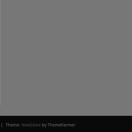
ая
|
Theme:
NewStore
by ThemeFarmer