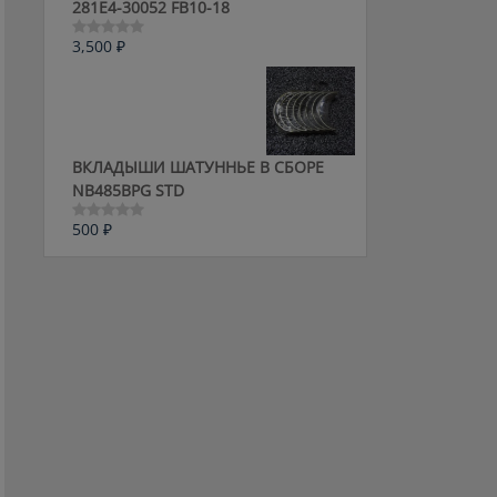
281E4-30052 FB10-18
3,500
₽
Оценка
0
из
5
ВКЛАДЫШИ ШАТУННЬЕ В СБОРЕ
NB485BPG STD
500
₽
Оценка
0
из
5