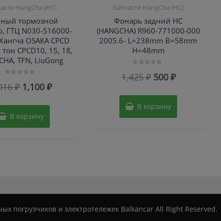
асти HangCha (HC)
Запчасти HangCha (HC)
вный тормозной
Фонарь задний HC
, ГТЦ N030-516000-
(HANGCHA) R960-771000-000
 Хангча OSAKA CPCD
2005.6- L=238mm B=58mm
8 тон CPCD10, 15, 18,
H=48mm
HA, TFN, LiuGong
Оценка
Первоначальн
Текущая
1,425
₽
500
₽
0
Оценка
из
Первоначальная
Текущая
016
₽
1,100
₽
0
цена
цена:
5
из
цена
цена:
5
составляла
500 ₽.
В корзину
составляла
1,100 ₽.
1,425 ₽.
В корзину
2,016 ₽.
ых погрузчиков и электротележек Balkancar All Right Reserved.