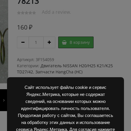
78213
Add a review.
160
₽
Фильтр
В корзину
топливный
NISSAN
Н15
Артикул:
3F154059
Н20
Категории:
Двигатель NISSAN H20/H25 K21/K25
K21
TD27/42
,
Запчасти HangCha (HC)
К25
,
Сайт использует файлы cookie и сервис
16404-
78213
Яндекс.Метрика, которые не содержат
quantity
сведений, на основании которых можно
идентифицировать личность пользователя.
Продолжая работу с сайтом, Вы соглашаетесь
на обработку этих данных и использование
сервиса Яндекс.Метрика. Для согласия нажмите