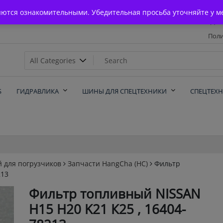
Главная
яются ознакомительными. Убедительная просьба уточняйте у м
Дос
Поли
х
Б
ГИДРАВЛИКА
ШИНЫ ДЛЯ СПЕЦТЕХНИКИ
СПЕЦТЕХ
й для погрузчиков
Запчасти HangCha (HC)
Фильтр
213
Фильтр топливный NISSAN
Н15 Н20 K21 К25 , 16404-