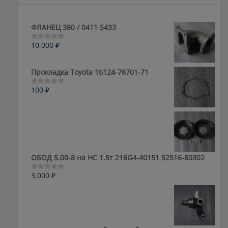
ФЛАНЕЦ 380 / 0411 5433
10,000
₽
Оценка
0
из
5
Прокладка Toyota 16124-78701-71
100
₽
Оценка
0
из
5
ОБОД 5.00-8 на HC 1.5т 216G4-40151 52516-80302
3,000
₽
Оценка
0
из
5