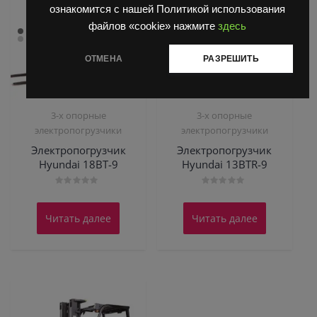
ознакомится с нашей Политикой использования
файлов «cookie» нажмите
здесь
ОТМЕНА
РАЗРЕШИТЬ
3-х опорные
3-х опорные
электропогрузчики
электропогрузчики
Электропогрузчик
Электропогрузчик
Hyundai 18BT-9
Hyundai 13BTR-9
Оценка
Оценка
0
0
из
из
Читать далее
Читать далее
5
5