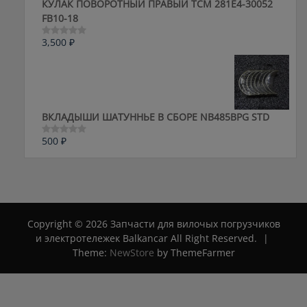
КУЛАК ПОВОРОТНЫЙ ПРАВЫЙ ТСМ 281E4-30052
FB10-18
3,500
₽
Оценка
0
из
5
ВКЛАДЫШИ ШАТУННЬЕ В СБОРЕ NB485BPG STD
500
₽
Оценка
0
из
5
Copyright © 2026 Запчасти для вилочых погрузчиков
и электротележек Balkancar All Right Reserved.
|
Theme:
NewStore
by ThemeFarmer