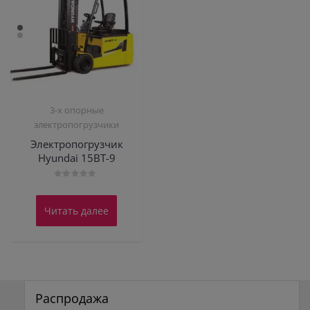
3-х опорные
электропогрузчики
Электропогрузчик
Hyundai 15BT-9
Оценка
0
из
Читать далее
5
Распродажа