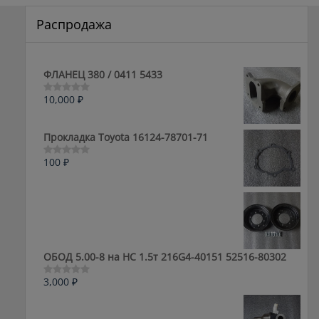
Распродажа
ФЛАНЕЦ 380 / 0411 5433
10,000
₽
Оценка
0
из
5
Прокладка Toyota 16124-78701-71
100
₽
Оценка
0
из
5
ОБОД 5.00-8 на HC 1.5т 216G4-40151 52516-80302
3,000
₽
Оценка
0
из
5