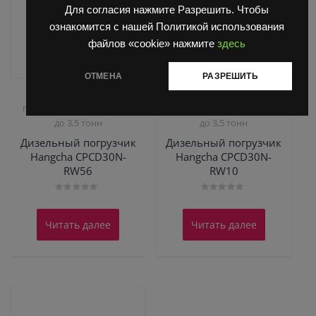
Для согласия нажмите Разрешить. Чтобы
ознакомится с нашей Политикой использования
файлов «cookie» нажмите
здесь
ОТМЕНА
РАЗРЕШИТЬ
Дизельные вилочные
Дизельные вилочные
погрузчики Hangcha от 3
погрузчики Hangcha от 3
до 3,5 тонн
до 3,5 тонн
Дизельный погрузчик
Дизельный погрузчик
Hangcha CPCD30N-
Hangcha CPCD30N-
RW56
RW10
Оценка
Оценка
0
0
из
из
Читать далее
Читать далее
5
5