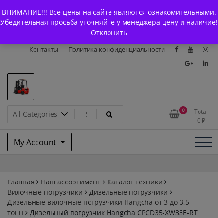
Skip
+7 (903) 294-61-75
info@bcarparts.ru
ВНИМАНИЕ!!! Все цены на сайте являются ознакомительными.
to
Главная
Магазин
О Компании
Каталоги
Убедительная просьба уточняйте у менеджера цену и наличие!
content
Отклонить
Сертификаты
Доставка и оплата
Гарантия
Вакансии
Контакты
Политика конфиденциальности
Запчасти для вилочых
0
Total
0
₽
погрузчиков и
My Account
электротележек Balkancar
Главная
Наш ассортимент
Каталог техники
Вилочные погрузчики
Дизельные погрузчики
Дизельные вилочные погрузчики Hangcha от 3 до 3,5
тонн
Дизельный погрузчик Hangcha CPCD35-XW33E-RT