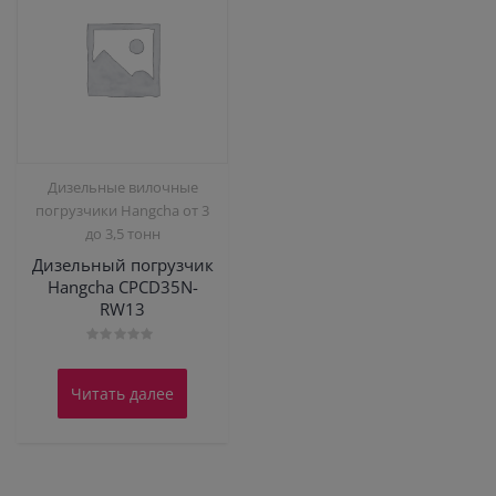
Дизельные вилочные
погрузчики Hangcha от 3
до 3,5 тонн
Дизельный погрузчик
Hangcha CPCD35N-
RW13
Оценка
0
из
Читать далее
5