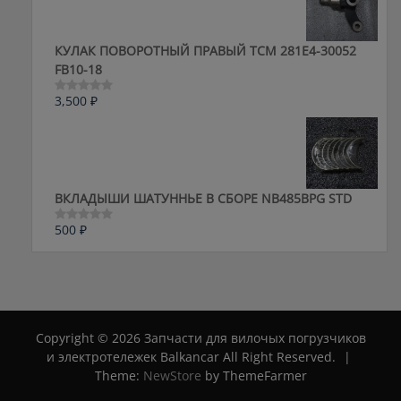
КУЛАК ПОВОРОТНЫЙ ПРАВЫЙ ТСМ 281E4-30052
FB10-18
3,500
₽
Оценка
0
из
5
ВКЛАДЫШИ ШАТУННЬЕ В СБОРЕ NB485BPG STD
500
₽
Оценка
0
из
5
Copyright © 2026 Запчасти для вилочых погрузчиков
и электротележек Balkancar All Right Reserved.
|
Theme:
NewStore
by ThemeFarmer