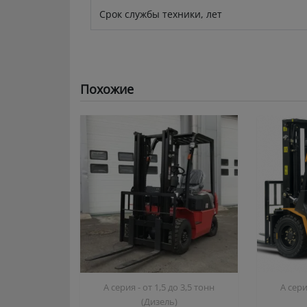
Срок службы техники, лет
Похожие
A серия - от 1,5 до 3,5 тонн
A сери
(Дизель)