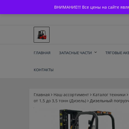
Skip
+7 (903) 294-61-75
info@bcarparts.ru
ВНИМАНИЕ!!! Все цены на сайте явл
to
content
Запчасти для вилочы
ГЛАВНАЯ
ЗАПАСНЫЕ ЧАСТИ
ТЯГОВЫЕ АК
погрузчиков и
КОНТАКТЫ
электротележек
Balkancar
Главная
Наш ассортимент
Каталог техники
от 1,5 до 3,5 тонн (Дизель)
Дизельный погрузч