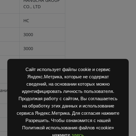
HANGCHA GROUP
CO., LTD
HC
3000
3000
2780x1225x2150
Сайт использует файлы cookie и сервис
1070x122x45
Яндекс.Метрика, которые не содержат
сведений, на основании которых можно
вании
4150
идентифицировать личность пользователя.
Продолжая работу с сайтом, Вы соглашаетесь
на обработку этих данных и использование
4270
сервиса Яндекс.Метрика. Для согласия нажмите
Разрешить. Чтобы ознакомится с нашей
20,0
Политикой использования файлов «cookie»
нажмите
здесь