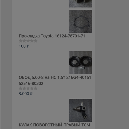
0
из
5
Прокладка Toyota 16124-78701-71
100
₽
Оценка
0
из
5
ОБОД 5.00-8 на HC 1.5т 216G4-40151
52516-80302
3,000
₽
Оценка
0
из
5
КУЛАК ПОВОРОТНЫЙ ПРАВЫЙ ТСМ