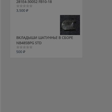
281E4-30052 FB10-18
3,500
₽
Оценка
0
из
5
ВКЛАДЫШИ ШАТУННЬЕ В СБОРЕ
NB485BPG STD
500
₽
Оценка
0
из
5