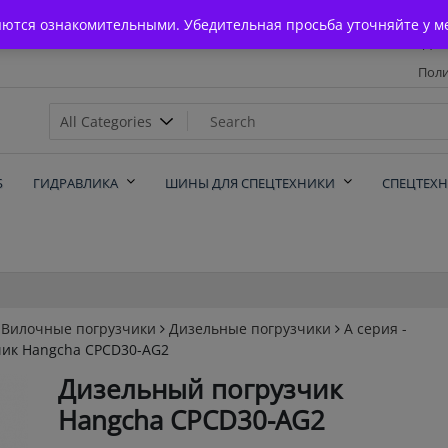
Главная
яются ознакомительными. Убедительная просьба уточняйте у м
Дос
Поли
х
Б
ГИДРАВЛИКА
ШИНЫ ДЛЯ СПЕЦТЕХНИКИ
СПЕЦТЕХ
Вилочные погрузчики
Дизельные погрузчики
A серия -
ик Hangcha CPCD30-AG2
Дизельный погрузчик
Hangcha CPCD30-AG2