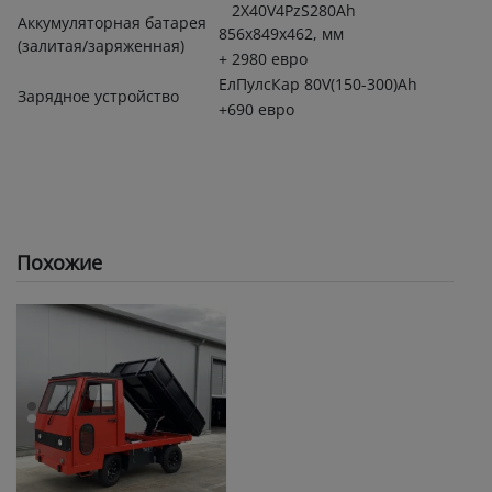
2Х40V4PzS280Ah
Аккумуляторная батарея
856х849х462, мм
(залитая/заряженная)
+ 2980 евро
ЕлПулсКар 80V(150-300)Ah
Зарядное устройство
+690 евро
Похожие