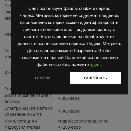
Собственная масса
Сайт использует файлы cookie и сервис
электрокара с
кг
1880
Яндекс.Метрика, которые не содержат сведений,
аккумулятором акб
на основании которых можно идентифицировать
23х5 (630х155)
передние
личность пользователя. Продолжая работу с
пневматические
Размеры шин
сайтом, Вы соглашаетесь на обработку этих
23х5 (630х155)
задние
пневматические
данных и использование сервиса Яндекс.Метрика.
Тяговый двигатель,
Для согласия нажмите Разрешить. Чтобы
kW
Электрический 3,6
мощность (S2-60 мин.)
ознакомится с нашей Политикой использования
Металлическая, зеркало
файлов «cookie» нажмите
здесь
заднего вида,
Кабина
стеклоочиститель. +1 900
ОТМЕНА
РАЗРЕШИТЬ
евро
Отопитель
+ 310 евро
Борта (Комплектация с
+ 390 евро
ботами)
Электрическая система
+ 900 евро
управления Сurtis
Комплектация с
гидро-серво управление
гидроусилителем
+1200 евро