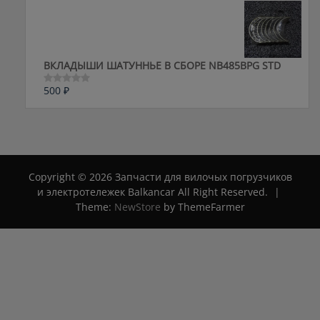
0
из
5
ВКЛАДЫШИ ШАТУННЬЕ В СБОРЕ NB485BPG STD
500
₽
Оценка
0
из
5
Copyright © 2026 Запчасти для вилочых погрузчиков
и электротележек Balkancar All Right Reserved.
|
Theme:
NewStore
by ThemeFarmer