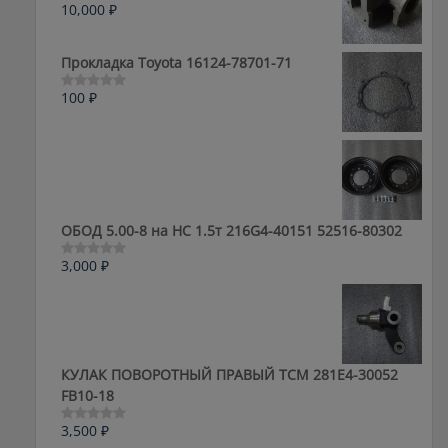
10,000
₽
Оценка
0
из
5
Прокладка Toyota 16124-78701-71
100
₽
Оценка
0
из
5
ОБОД 5.00-8 на HC 1.5т 216G4-40151 52516-80302
3,000
₽
Оценка
0
из
5
КУЛАК ПОВОРОТНЫЙ ПРАВЫЙ ТСМ 281E4-30052
FB10-18
3,500
₽
Оценка