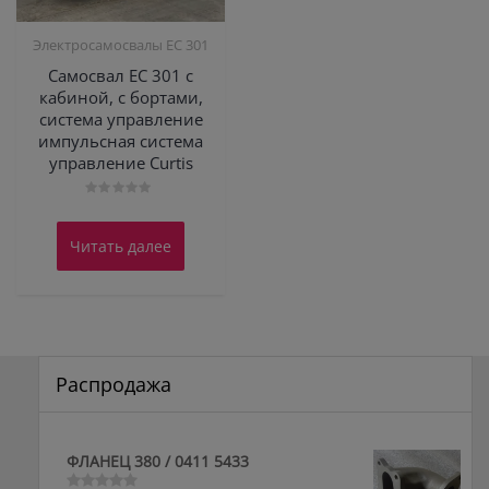
Электросамосвалы ЕС 301
Самосвал ЕС 301 с
кабиной, с бортами,
система управление
импульсная система
управление Curtis
Оценка
0
из
Читать далее
5
Распродажа
ФЛАНЕЦ 380 / 0411 5433