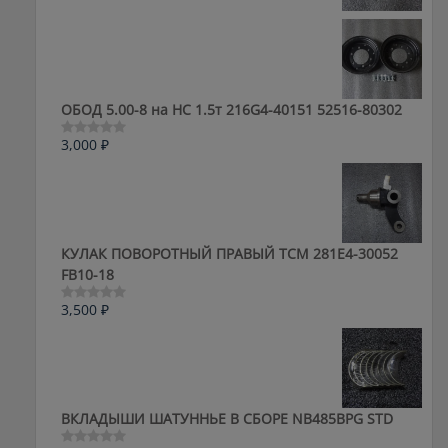
из
5
ОБОД 5.00-8 на HC 1.5т 216G4-40151 52516-80302
3,000
₽
Оценка
0
из
5
КУЛАК ПОВОРОТНЫЙ ПРАВЫЙ ТСМ 281E4-30052
FB10-18
3,500
₽
Оценка
0
из
5
ВКЛАДЫШИ ШАТУННЬЕ В СБОРЕ NB485BPG STD