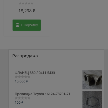
Оценка
18,298
₽
0
из
5
В корзину
Распродажа
ФЛАНЕЦ 380 / 0411 5433
10,000
₽
Оценка
0
из
5
Прокладка Toyota 16124-78701-71
100
₽
Оценка
0