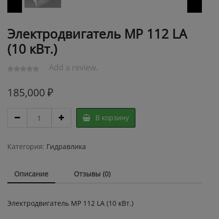
Электродвигатель МР 112 LА
(10 кВт.)
Add a review.
185,000
₽
Электродвигатель
В корзину
МР
112
LА
Категория:
Гидравлика
(10
кВт.)
Описание
Отзывы (0)
quantity
Электродвигатель МР 112 LА (10 кВт.)