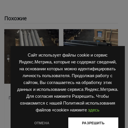
Похожие
Сайт использует файлы cookie и сервис
Яндекс.Метрика, которые не содержат сведений,
на основании которых можно идентифицировать
личность пользователя. Продолжая работу с
сайтом, Вы соглашаетесь на обработку этих
данных и использование сервиса Яндекс.Метрика.
Гидравлика
Гидравлика
Для согласия нажмите Разрешить. Чтобы
Гидроцилиндр ГЦ 01-
Гидроцилиндр ЦХТД
90х50х1200 (1565)
060/03/2625/01.02.Б
ознакомится с нашей Политикой использования
(CHTD-060-03-3555)
файлов «cookie» нажмите
здесь
Оценка
0
Оценка
из
ОТМЕНА
РАЗРЕШИТЬ
Читать далее
0
5
из