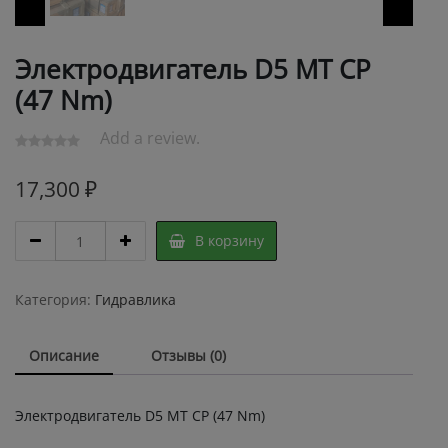
Электродвигатель D5 MT CР
(47 Nm)
Add a review.
17,300
₽
Электродвигатель
В корзину
D5
MT
CР
Категория:
Гидравлика
(47
Nm)
Описание
Отзывы (0)
quantity
Электродвигатель D5 MT CР (47 Nm)