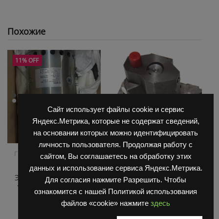
Похожие
11% OFF
Сайт использует файлы cookie и сервис
Яндекс.Метрика, которые не содержат сведений,
на основании которых можно идентифицировать
личность пользователя. Продолжая работу с
,
,
Гидравлика
Запчасти для
Гидравлика
Запчасти
сайтом, Вы соглашаетесь на обработку этих
,
автовозов Lohr Rolfo
Балканкар
Коробка
данных и использование сервиса Яндекс.Метрика.
,
ГДП(АКПП) 6860/6855/6870
Электродвигатель MH
Для согласия нажмите Разрешить. Чтобы
,
Погрузчик ДВ 1661 , 1621
125 24V 3.0/35 2406-
ознакомится с нашей Политикой использования
Погрузчик ДВ 1792, 1788,
3.0kW
файлов «cookie» нажмите
здесь
1794, 1784, 1786
Гидрораспределитель
Оценка