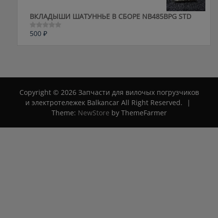
ВКЛАДЫШИ ШАТУННЬЕ В СБОРЕ NB485BPG STD
500
₽
Оценка
0
из
5
Copyright © 2026 Запчасти для вилочых погрузчиков
и электротележек Balkancar All Right Reserved.
|
Theme:
NewStore
by ThemeFarmer