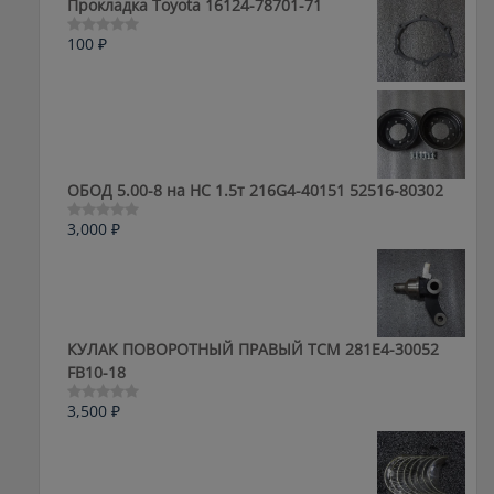
Прокладка Toyota 16124-78701-71
100
₽
Оценка
0
из
5
ОБОД 5.00-8 на HC 1.5т 216G4-40151 52516-80302
3,000
₽
Оценка
0
из
5
КУЛАК ПОВОРОТНЫЙ ПРАВЫЙ ТСМ 281E4-30052
FB10-18
3,500
₽
Оценка
0
из
5