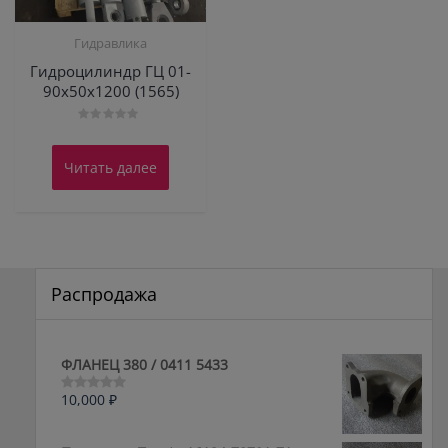
Гидравлика
Гидроцилиндр ГЦ 01-
90х50х1200 (1565)
Оценка
0
из
Читать далее
5
Распродажа
ФЛАНЕЦ 380 / 0411 5433
10,000
₽
Оценка
0
из
5