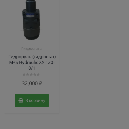
Гидростаты
Гидроруль (гидростат)
M+S Hydraulic ХУ 120-
0/1
Оценка
32,000
₽
0
из
5
В корзину