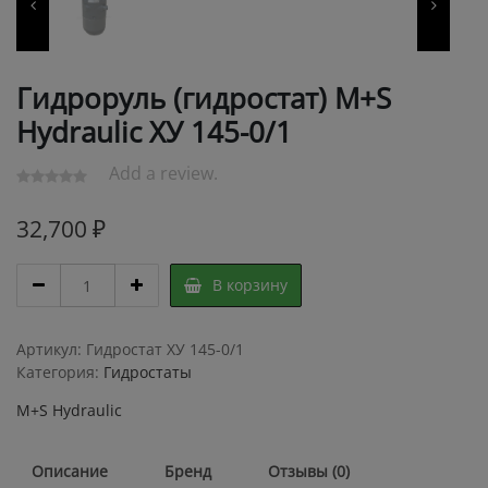
Гидроруль (гидростат) M+S
Hydraulic ХУ 145-0/1
Add a review.
32,700
₽
Гидроруль
В корзину
(гидростат)
M+S
Hydraulic
Артикул:
Гидростат ХУ 145-0/1
ХУ
Категория:
Гидростаты
145-
M+S Hydraulic
0/1
quantity
Описание
Бренд
Отзывы (0)