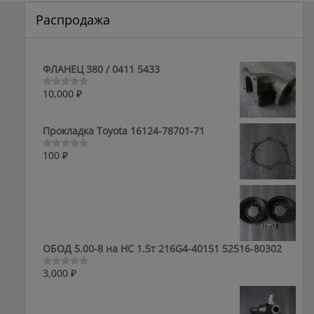
Распродажа
ФЛАНЕЦ 380 / 0411 5433
10,000
₽
Оценка
0
из
5
Прокладка Toyota 16124-78701-71
100
₽
Оценка
0
из
5
ОБОД 5.00-8 на HC 1.5т 216G4-40151 52516-80302
3,000
₽
Оценка
0
из
5