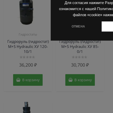
Для согласия нажмите Раз
ознакомится с нашей Политик
файлов «cookie» нажм
ОТМЕНА
Гидростаты
Гидростаты
Гидроруль (гидростат)
Гидроруль (гидростат)
M+S Hydraulic ХУ 120-
M+S Hydraulic ХУ 85-
10/1
0/1
Оценка
Оценка
36,200
₽
30,700
₽
0
0
из
из
5
5
В корзину
В корзину