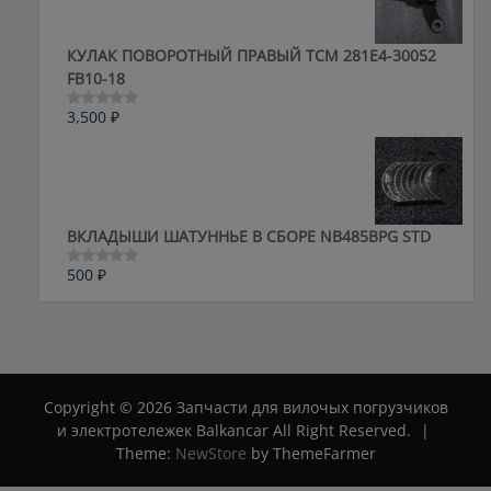
КУЛАК ПОВОРОТНЫЙ ПРАВЫЙ ТСМ 281E4-30052
FB10-18
3,500
₽
Оценка
0
из
5
ВКЛАДЫШИ ШАТУННЬЕ В СБОРЕ NB485BPG STD
500
₽
Оценка
0
из
5
Copyright © 2026 Запчасти для вилочых погрузчиков
и электротележек Balkancar All Right Reserved.
|
Theme:
NewStore
by ThemeFarmer