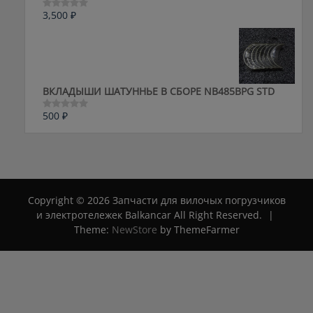
3,500
₽
Оценка
0
из
5
ВКЛАДЫШИ ШАТУННЬЕ В СБОРЕ NB485BPG STD
500
₽
Оценка
0
из
5
Copyright © 2026 Запчасти для вилочых погрузчиков
и электротележек Balkancar All Right Reserved.
|
Theme:
NewStore
by ThemeFarmer