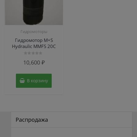
Гидромоторы
Гидромотор M+S
Hydraulic MMFS 20C
Оценка
10,600
₽
0
из
5
В корзину
Распродажа