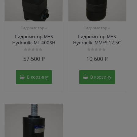
Гидромоторы
Гидромоторы
Гидромотор M+S
Гидромотор M+S
Hydraulic МТ 400SH
Hydraulic MMFS 12.5C
Оценка
Оценка
57,500
₽
10,600
₽
0
0
из
из
5
5
В корзину
В корзину