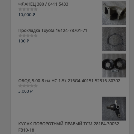
ФЛАНЕЦ 380 / 0411 5433
10,000
₽
Оценка
0
из
5
Прокладка Toyota 16124-78701-71
100
₽
Оценка
0
из
5
ОБОД 5.00-8 на HC 1.5т 216G4-40151 52516-80302
3,000
₽
Оценка
0
из
5
КУЛАК ПОВОРОТНЫЙ ПРАВЫЙ ТСМ 281E4-30052
FB10-18