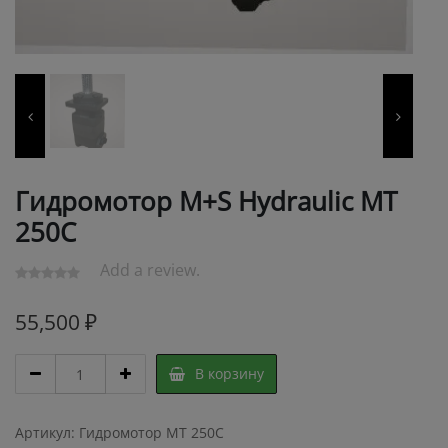
Гидромотор M+S Hydraulic МТ
250С
Add a review.
55,500
₽
Гидромотор
В корзину
M+S
Hydraulic
МТ
Артикул:
Гидромотор МТ 250C
250С