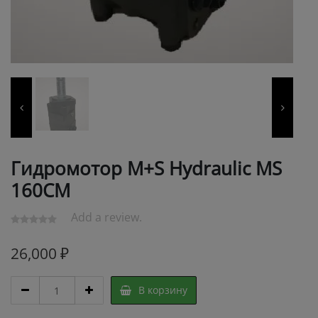
Гидромотор M+S Hydraulic MS
160CM
Add a review.
26,000
₽
Гидромотор
В корзину
M+S
Hydraulic