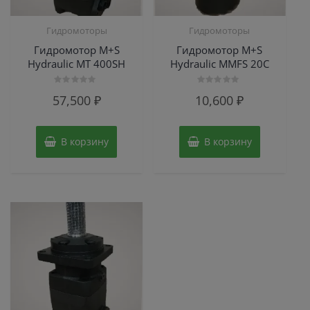
Гидромоторы
Гидромоторы
Гидромотор M+S
Гидромотор M+S
Hydraulic МТ 400SH
Hydraulic MMFS 20C
Оценка
Оценка
57,500
₽
10,600
₽
0
0
из
из
5
5
В корзину
В корзину