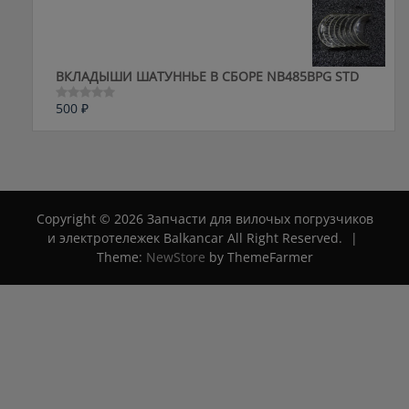
из
5
ВКЛАДЫШИ ШАТУННЬЕ В СБОРЕ NB485BPG STD
500
₽
Оценка
0
из
5
Copyright © 2026 Запчасти для вилочых погрузчиков
и электротележек Balkancar All Right Reserved.
|
Theme:
NewStore
by ThemeFarmer