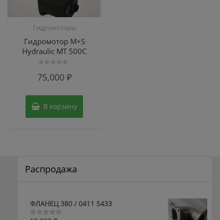
Гидромоторы
Гидромотор M+S
Hydraulic МТ 500С
Оценка
75,000
₽
0
из
5
В корзину
Распродажа
ФЛАНЕЦ 380 / 0411 5433