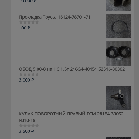
10,000
₽
Оценка
0
из
5
Прокладка Toyota 16124-78701-71
100
₽
Оценка
0
из
5
ОБОД 5.00-8 на HC 1.5т 216G4-40151 52516-80302
3,000
₽
Оценка
0
из
5
КУЛАК ПОВОРОТНЫЙ ПРАВЫЙ ТСМ 281E4-30052
FB10-18
3,500
₽
Оценка
0