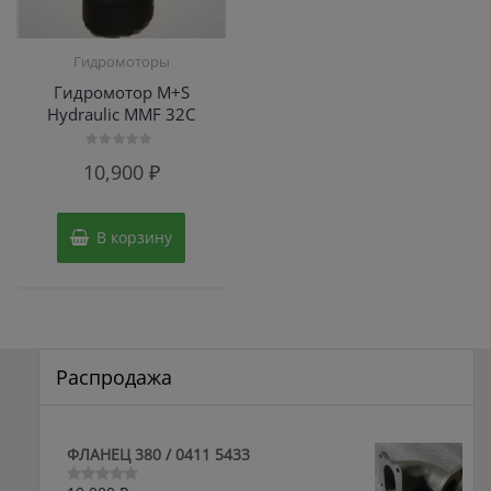
Гидромоторы
Гидромотор M+S
Hydraulic MMF 32C
Оценка
10,900
₽
0
из
5
В корзину
Распродажа
ФЛАНЕЦ 380 / 0411 5433