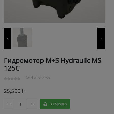
Гидромотор M+S Hydraulic MS
125C
Add a review.
25,500
₽
Гидромотор
В корзину
M+S
Hydraulic