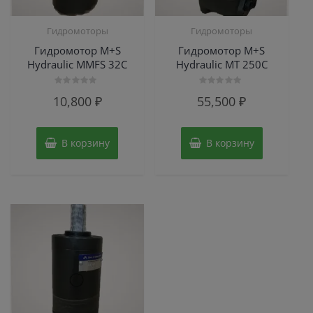
Гидромоторы
Гидромоторы
Гидромотор M+S
Гидромотор M+S
Hydraulic MMFS 32C
Hydraulic МТ 250С
Оценка
Оценка
10,800
₽
55,500
₽
0
0
из
из
5
5
В корзину
В корзину