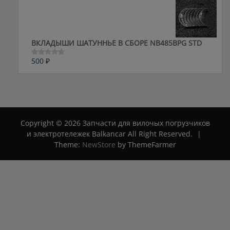
из
5
ВКЛАДЫШИ ШАТУННЬЕ В СБОРЕ NB485BPG STD
500
₽
Оценка
0
из
5
Copyright © 2026 Запчасти для вилочых погрузчиков
и электротележек Balkancar All Right Reserved.
|
Theme:
NewStore
by ThemeFarmer