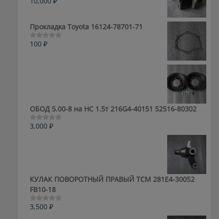
10,000
₽
Оценка
0
из
5
Прокладка Toyota 16124-78701-71
100
₽
Оценка
0
из
5
ОБОД 5.00-8 на HC 1.5т 216G4-40151 52516-80302
3,000
₽
Оценка
0
из
5
КУЛАК ПОВОРОТНЫЙ ПРАВЫЙ ТСМ 281E4-30052
FB10-18
3,500
₽
Оценка
0