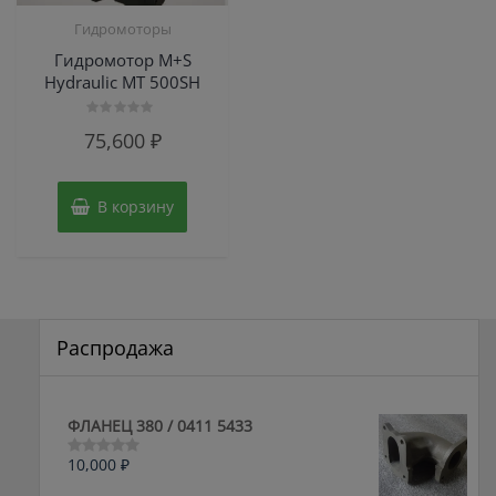
Гидромоторы
Гидромотор M+S
Hydraulic МТ 500SH
Оценка
75,600
₽
0
из
5
В корзину
Распродажа
ФЛАНЕЦ 380 / 0411 5433
10,000
₽
Оценка
0