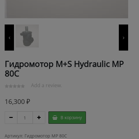
Гидромотор M+S Hydraulic MP
80C
Add a review.
16,300
₽
Гидромотор
В корзину
M+S
Hydraulic
MP
Артикул:
Гидромотор MP 80C