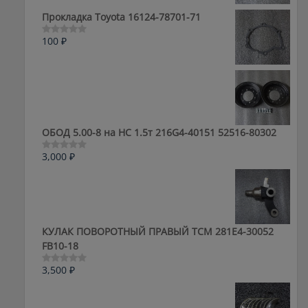
из
5
Прокладка Toyota 16124-78701-71
100
₽
Оценка
0
из
5
ОБОД 5.00-8 на HC 1.5т 216G4-40151 52516-80302
3,000
₽
Оценка
0
из
5
КУЛАК ПОВОРОТНЫЙ ПРАВЫЙ ТСМ 281E4-30052
FB10-18
3,500
₽
Оценка
0
из
5