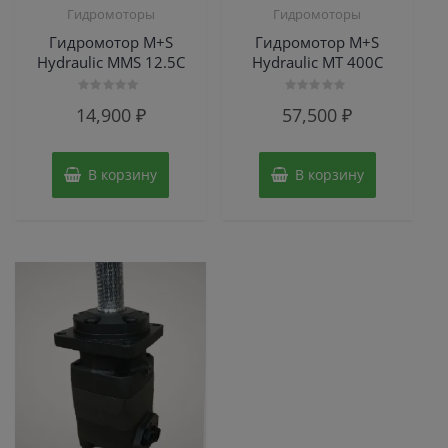
Гидромоторы
Гидромоторы
Гидромотор M+S
Гидромотор M+S
Hydraulic MMS 12.5C
Hydraulic МТ 400С
Оценка
Оценка
14,900
₽
57,500
₽
0
0
из
из
5
5
В корзину
В корзину