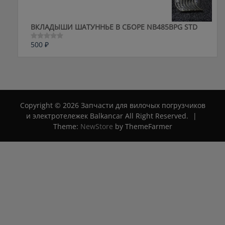
ВКЛАДЫШИ ШАТУННЬЕ В СБОРЕ NB485BPG STD
500
₽
Оценка
0
из
5
Copyright © 2026 Запчасти для вилочых погрузчиков
и электротележек Balkancar All Right Reserved.
|
Theme:
NewStore
by ThemeFarmer