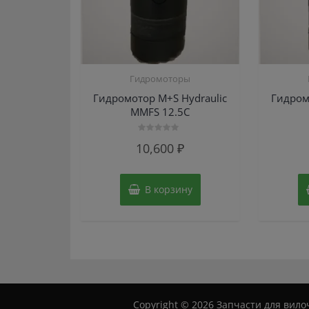
Гидромоторы
Гидромотор M+S Hydraulic
Гидром
MMFS 12.5C
Оценка
10,600
₽
0
из
5
В корзину
Copyright © 2026 Запчасти для вилоч