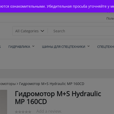
Главная
яются ознакомительными. Убедительная просьба уточняйте у м
Дос
Поли
х
Б
ГИДРАВЛИКА
ШИНЫ ДЛЯ СПЕЦТЕХНИКИ
СПЕЦТЕХ
ромоторы
Гидромотор M+S Hydraulic MP 160CD
Гидромотор M+S Hydraulic
MP 160CD
Add a review.