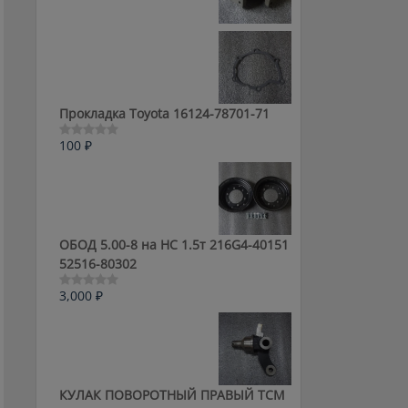
0
из
5
Прокладка Toyota 16124-78701-71
100
₽
Оценка
0
из
5
ОБОД 5.00-8 на HC 1.5т 216G4-40151
52516-80302
3,000
₽
Оценка
0
из
5
КУЛАК ПОВОРОТНЫЙ ПРАВЫЙ ТСМ