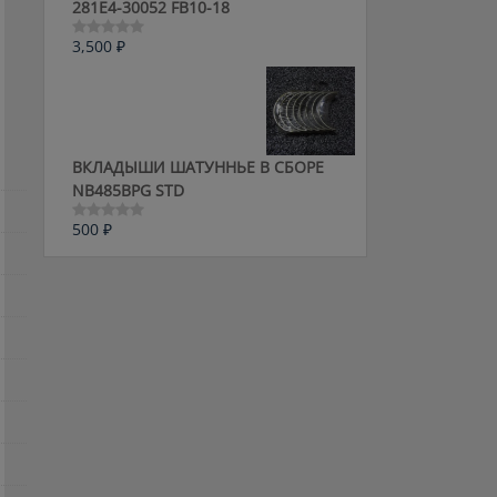
281E4-30052 FB10-18
3,500
₽
Оценка
0
из
5
ВКЛАДЫШИ ШАТУННЬЕ В СБОРЕ
NB485BPG STD
500
₽
Оценка
0
из
5