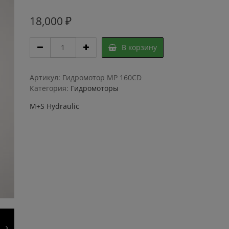
18,000
₽
Гидромотор
В корзину
M+S
Hydraulic
MP
Артикул:
Гидромотор MP 160CD
160CD
Категория:
Гидромоторы
quantity
M+S Hydraulic