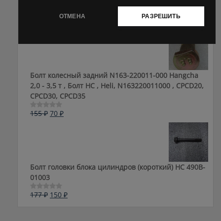
Первоначальная
Текущая
183
₽
70
₽
Оценка
ОТМЕНА
РАЗРЕШИТЬ
0
цена
цена:
из
составляла
70 ₽.
5
183 ₽.
Болт колесный задний N163-220011-000 Hangcha
2,0 - 3,5 т , Болт HC , Heli, N163220011000 , CPCD20,
CPCD30, CPCD35
Первоначальная
Текущая
155
₽
70
₽
Оценка
0
цена
цена:
из
составляла
70 ₽.
5
155 ₽.
Болт головки блока цилиндров (короткий) НС 490B-
01003
Первоначальная
Текущая
177
₽
150
₽
Оценка
0
цена
цена:
из
составляла
150 ₽.
5