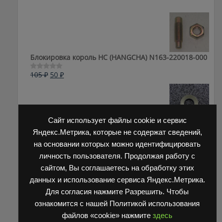
Блокировка король HC (HANGCHA) N163-220018-000
Первоначальная
Текущая
105
₽
50
₽
Оценка
0
цена
цена:
из
составляла
50 ₽.
5
105 ₽.
Сайт использует файлы cookie и сервис
Шайба грязезащитная Toyota FD15-30 43755-23440-
Яндекс.Метрика, которые не содержат сведений,
71 20x42x4
на основании которых можно идентифицировать
Первоначальная
Текущая
88
₽
50
₽
личность пользователя. Продолжая работу с
Оценка
0
цена
цена:
сайтом, Вы соглашаетесь на обработку этих
Крышка N163-220002-000
из
составляла
50 ₽.
5
данных и использование сервиса Яндекс.Метрика.
88 ₽.
Первоначальная
Текущая
105
₽
50
₽
Оценка
Для согласия нажмите Разрешить. Чтобы
0
цена
цена:
ознакомится с нашей Политикой использования
из
составляла
50 ₽.
5
Гайка колесная Toyota 90179-14001-71
файлов «cookie» нажмите
здесь
105 ₽.