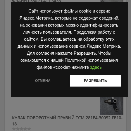
ФЛАНЕЦ 380 / 0411 5433
10,000
₽
Сайт использует файлы cookie и сервис
Оценка
0
Яндекс.Метрика, которые не содержат сведений,
из
5
на основании которых можно идентифицировать
Прокладка Toyota 16124-78701-71
личность пользователя. Продолжая работу с
100
₽
Оценка
сайтом, Вы соглашаетесь на обработку этих
0
из
данных и использование сервиса Яндекс.Метрика.
5
Для согласия нажмите Разрешить. Чтобы
ознакомится с нашей Политикой использования
файлов «cookie» нажмите
здесь
ОБОД 5.00-8 на HC 1.5т 216G4-40151 52516-80302
ОТМЕНА
РАЗРЕШИТЬ
3,000
₽
Оценка
0
из
5
КУЛАК ПОВОРОТНЫЙ ПРАВЫЙ ТСМ 281E4-30052 FB10-
18