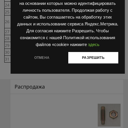
на основании которых можно идентифицировать
24
5665 00.04.02
Винт регулировочный
1
личность пользователя. Продолжая работу с
25
5665 00.04.01
Крышка
1
сайтом, Вы соглашаетесь на обработку этих
Штифт цилиндрический
26
БДС 1980-65
1
данных и использование сервиса Яндекс.Метрика.
5Пр22х10
Для согласия нажмите Разрешить. Чтобы
27
5665 00.03.00
Гайка СБ
1
ознакомится с нашей Политикой использования
28
5665 00.03.02
Пробка
1
файлов «cookie» нажмите
здесь
29
5665 00.03.01
Гайка
1
30
5665 00.00.05
Шайба стопорная
1
ОТМЕНА
РАЗРЕШИТЬ
31
5665 00.00.06
Уплотнение
1
Распродажа