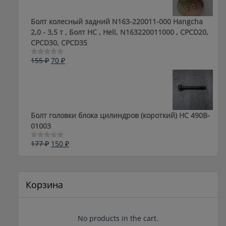
Болт колесный задний N163-220011-000 Hangcha
2,0 - 3,5 т , Болт HC , Heli, N163220011000 , CPCD20,
CPCD30, CPCD35
Первоначальная
Текущая
155
₽
70
₽
Оценка
0
цена
цена:
из
составляла
70 ₽.
5
155 ₽.
Болт головки блока цилиндров (короткий) НС 490B-
01003
Первоначальная
Текущая
177
₽
150
₽
Оценка
0
цена
цена:
из
составляла
150 ₽.
5
177 ₽.
Корзина
No products in the cart.