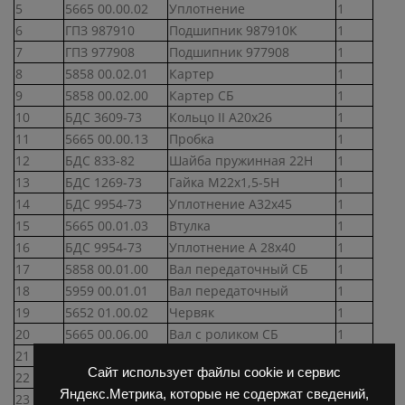
5
5665 00.00.02
Уплотнение
1
6
ГПЗ 987910
Подшипник 987910К
1
7
ГПЗ 977908
Подшипник 977908
1
8
5858 00.02.01
Картер
1
9
5858 00.02.00
Картер СБ
1
10
БДС 3609-73
Кольцо II А20х26
1
11
5665 00.00.13
Пробка
1
12
БДС 833-82
Шайба пружинная 22Н
1
13
БДС 1269-73
Гайка М22х1,5-5Н
1
14
БДС 9954-73
Уплотнение А32х45
1
15
5665 00.01.03
Втулка
1
16
БДС 9954-73
Уплотнение А 28х40
1
17
5858 00.01.00
Вал передаточный СБ
1
18
5959 00.01.01
Вал передаточный
1
19
5652 01.00.02
Червяк
1
20
5665 00.06.00
Вал с роликом СБ
1
21
5665 00.00.07
Уплотнение
1
Сайт использует файлы cookie и сервис
22
5665 00.04.00
Крышка СБ
1
Яндекс.Метрика, которые не содержат сведений,
23
ГПЗ 922205
Подшипник 922205
1