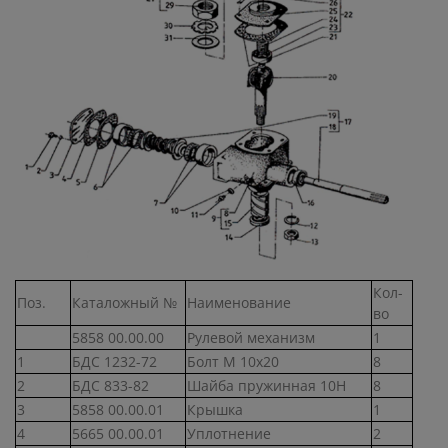
Кол-
Поз.
Каталожный №
Наименование
во
5858 00.00.00
Рулевой механизм
1
1
БДС 1232-72
Болт М 10х20
8
2
БДС 833-82
Шайба пружинная 10Н
8
3
5858 00.00.01
Крышка
1
4
5665 00.00.01
Уплотнение
2