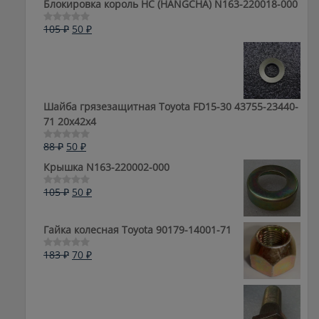
Блокировка король HC (HANGCHA) N163-220018-000
Первоначальная
Текущая
105
₽
50
₽
Оценка
0
цена
цена:
из
составляла
50 ₽.
5
105 ₽.
Шайба грязезащитная Toyota FD15-30 43755-23440-
71 20x42x4
Первоначальная
Текущая
88
₽
50
₽
Оценка
0
цена
цена:
Крышка N163-220002-000
из
составляла
50 ₽.
5
88 ₽.
Первоначальная
Текущая
105
₽
50
₽
Оценка
0
цена
цена:
из
составляла
50 ₽.
5
Гайка колесная Toyota 90179-14001-71
105 ₽.
Первоначальная
Текущая
183
₽
70
₽
Оценка
0
цена
цена:
из
составляла
70 ₽.
5
183 ₽.