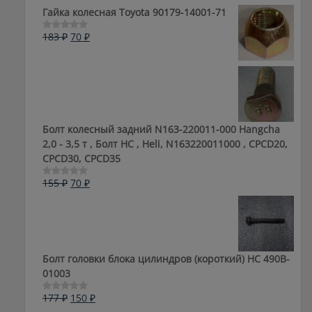
составляла
50 ₽.
5
Гайка колесная Toyota 90179-14001-71
105 ₽.
Первоначальная
Текущая
183
₽
70
₽
Оценка
0
цена
цена:
из
составляла
70 ₽.
5
183 ₽.
Болт колесный задний N163-220011-000 Hangcha
2,0 - 3,5 т , Болт HC , Heli, N163220011000 , CPCD20,
CPCD30, CPCD35
Первоначальная
Текущая
155
₽
70
₽
Оценка
0
цена
цена:
из
составляла
70 ₽.
5
155 ₽.
Болт головки блока цилиндров (короткий) НС 490B-
01003
Первоначальная
Текущая
177
₽
150
₽
Оценка
0
цена
цена: