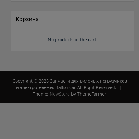
из
составляла
150 ₽.
5
177 ₽.
Корзина
No products in the cart.
Copyright © 2026 Запчасти для вилочых погрузчиков
и электротележек Balkancar All Right Reserved.
|
Theme:
NewStore
by ThemeFarmer