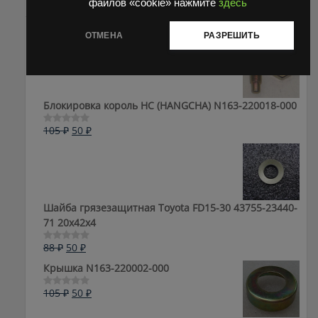
файлов «cookie» нажмите
здесь
ОТМЕНА
РАЗРЕШИТЬ
Блокировка король HC (HANGCHA) N163-220018-000
Первоначальная
Текущая
105
₽
50
₽
Оценка
0
цена
цена:
из
составляла
50 ₽.
5
105 ₽.
Шайба грязезащитная Toyota FD15-30 43755-23440-
71 20x42x4
Первоначальная
Текущая
88
₽
50
₽
Оценка
0
цена
цена:
Крышка N163-220002-000
из
составляла
50 ₽.
5
88 ₽.
Первоначальная
Текущая
105
₽
50
₽
Оценка
0
цена
цена:
из