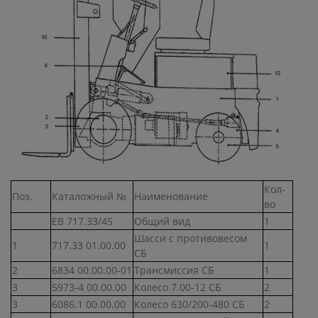
Кол-
Поз.
Каталожный №
Наименование
во
ЕВ 717.33/45
Общий вид
1
Шасси с противовесом
1
717.33 01.00.00
1
СБ
2
6834 00.00.00-01
Трансмиссия СБ
1
3
5973-4 00.00.00
Колесо 7.00-12 СБ
2
3
6086.1 00.00.00
Колесо 630/200-480 СБ
2