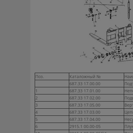
Поз.
Каталожный №
Наи
687.33 17.00.00
Под
1
687.33 17.01.00
Неп
2
687.33 17.02.00
Под
3
687.33 17.05.00
Вер
4
687.33 17.03.00
Цепь
5
687.33 17.04.00
Нес
6
2915.1 00.00-05
Плу