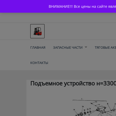
Skip
+7 (903) 294-61-75
info@bcarparts.ru
ВНИМАНИЕ!!! Все цены на сайте явл
to
content
Запчасти для вилочы
ГЛАВНАЯ
ЗАПАСНЫЕ ЧАСТИ
ТЯГОВЫЕ АК
погрузчиков и
КОНТАКТЫ
электротележек
Balkancar
Подъемное устройство н=330