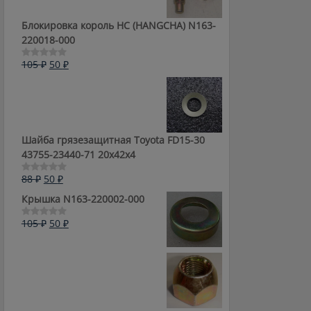
Блокировка король HC (HANGCHA) N163-
220018-000
Первоначальная
Текущая
105
₽
50
₽
Оценка
0
цена
цена:
из
составляла
50 ₽.
5
105 ₽.
Шайба грязезащитная Toyota FD15-30
43755-23440-71 20x42x4
Первоначальная
Текущая
88
₽
50
₽
Оценка
0
цена
цена:
Крышка N163-220002-000
из
составляла
50 ₽.
5
88 ₽.
Первоначальная
Текущая
105
₽
50
₽
Оценка
0
цена
цена:
из
составляла
50 ₽.
5
105 ₽.