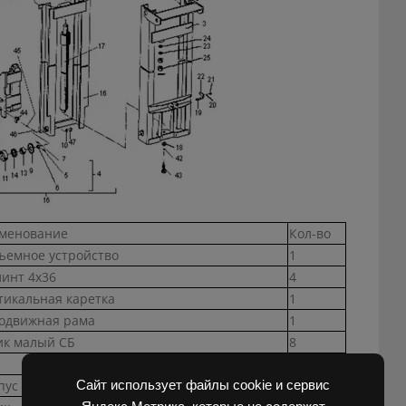
менование
Кол-во
ъемное устройство
1
инт 4х36
4
тикальная каретка
1
одвижная рама
1
ик малый СБ
8
8
пус
8
Сайт использует файлы cookie и сервис