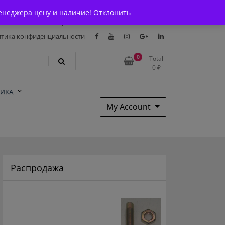
Магазин
О Компании
Каталоги
Сертификаты
енеджера цену и наличие!
Отклонить
тавка и оплата
Гарантия
Вакансии
Контакты
тика конфиденциальности
0
Total
0
₽
НИКА
My Account
Распродажа