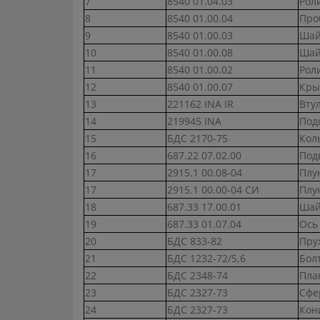
7
8540 01.04.03
Рол
8
8540 01.00.04
Про
9
8540 01.00.03
Шай
10
8540 01.00.08
Шай
11
8540 01.00.02
Рол
12
8540 01.00.07
Кры
13
221162 INA IR
Вту
14
219945 INA
Под
15
БДС 2170-75
Кол
16
687.22 07.02.00
Под
17
2915.1 00.08-04
Плу
17
2915.1 00.00-04 СИ
Плу
18
687.33 17.00.01
Шай
19
687.33 01.07.04
Ось
20
БДС 833-82
Пру
21
БДС 1232-72/5,6
Бол
22
БДС 2348-74
Пла
23
БДС 2327-73
Сфе
24
БДС 2327-73
Кон