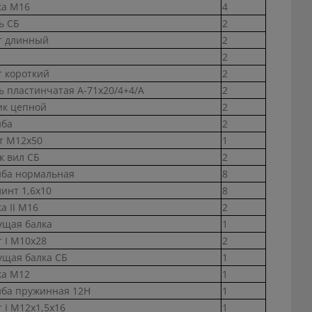
ка М16
4
ь СБ
2
т длинный
2
2
т короткий
2
ь пластинчатая А-71х20/4+4/А
2
ик цепной
2
ба
2
т М12х50
1
к вил СБ
2
ба нормальная
8
инт 1,6х10
8
а II М16
2
ущая балка
1
т I М10х28
2
ущая балка СБ
1
ка М12
1
ба пружинная 12Н
1
 I М12х1,5х16
1