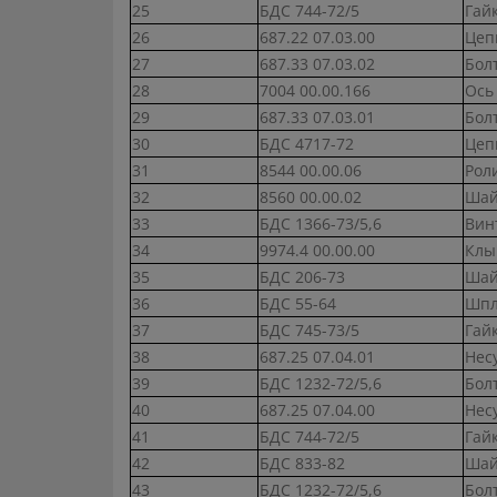
25
БДС 744-72/5
Гай
26
687.22 07.03.00
Цеп
27
687.33 07.03.02
Бол
28
7004 00.00.166
Ось
29
687.33 07.03.01
Бол
30
БДС 4717-72
Цеп
31
8544 00.00.06
Рол
32
8560 00.00.02
Шай
33
БДС 1366-73/5,6
Вин
34
9974.4 00.00.00
Клы
35
БДС 206-73
Шай
36
БДС 55-64
Шпл
37
БДС 745-73/5
Гайк
38
687.25 07.04.01
Нес
39
БДС 1232-72/5,6
Бол
40
687.25 07.04.00
Нес
41
БДС 744-72/5
Гай
42
БДС 833-82
Шай
43
БДС 1232-72/5,6
Болт