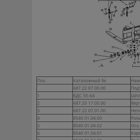
Поз.
Каталожный №
Наи
687.22 07.00.00
Под
1
БДС 55-64
Шпл
2
687.33 17.05.00
Вер
3
687.22 07.01.00
Неп
4
8540 01.04.00
Рол
5
8540 01.04.02
Ось
6
8540 01.04.01
Кор