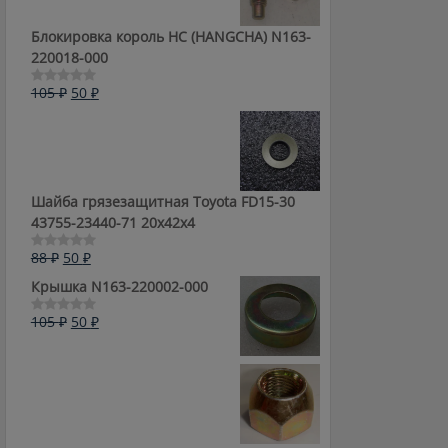
Блокировка король HC (HANGCHA) N163-
220018-000
Первоначальная
Текущая
105
₽
50
₽
Оценка
0
цена
цена:
из
составляла
50 ₽.
5
105 ₽.
Шайба грязезащитная Toyota FD15-30
43755-23440-71 20x42x4
Первоначальная
Текущая
88
₽
50
₽
Оценка
0
цена
цена:
Крышка N163-220002-000
из
составляла
50 ₽.
5
88 ₽.
Первоначальная
Текущая
105
₽
50
₽
Оценка
0
цена
цена:
из
составляла
50 ₽.
5
105 ₽.