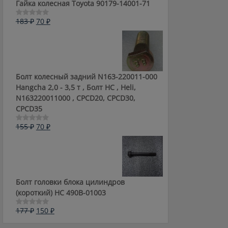
Гайка колесная Toyota 90179-14001-71
Первоначальная
Текущая
183
₽
70
₽
Оценка
0
цена
цена:
из
составляла
70 ₽.
5
183 ₽.
Болт колесный задний N163-220011-000
Hangcha 2,0 - 3,5 т , Болт HC , Heli,
N163220011000 , CPCD20, CPCD30,
CPCD35
Первоначальная
Текущая
155
₽
70
₽
Оценка
0
цена
цена:
из
составляла
70 ₽.
5
155 ₽.
Болт головки блока цилиндров
(короткий) НС 490B-01003
Первоначальная
Текущая
177
₽
150
₽
Оценка
0
цена
цена:
из