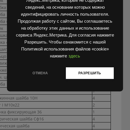
ик
8
Яндекс.Метрика, которые не содержат
бка
6
сведений, на основании которых можно
ба
10
идентифицировать личность пользователя.
ба стопорная
8
Продолжая работу с сайтом, Вы соглашаетесь
ик
8
на обработку этих данных и использование
шка
8
сервиса Яндекс.Метрика. Для согласия нажмите
лка 45х55х22
8
Разрешить. Чтобы ознакомится с нашей
шипник игольчатый 55х63х20
8
Политикой использования файлов «cookie»
ьцо В45
10
нажмите
здесь
вижная рама
1
нжерный цилиндр ЦПС5 (50х1260)
1
ОТМЕНА
РАЗРЕШИТЬ
н. цилиндр ЦПС5 (50х1260) спец.испол.
1
ба
1
1
жинная шайба 10Н
4
т I М10х22
2
нка фиксирующая 36
1
рическая шайба Сф16
4
ическая шайба
4