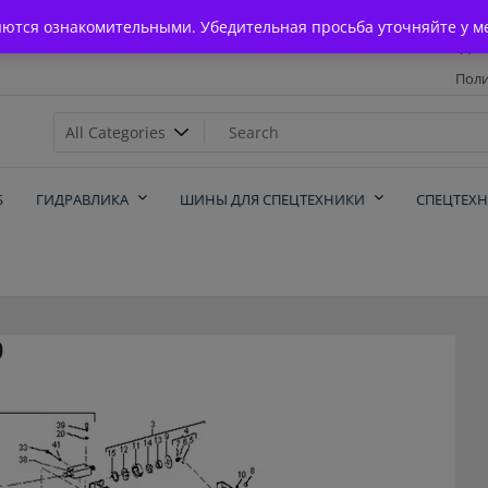
Главная
яются ознакомительными. Убедительная просьба уточняйте у м
Дос
Поли
х
Б
ГИДРАВЛИКА
ШИНЫ ДЛЯ СПЕЦТЕХНИКИ
СПЕЦТЕХ
0