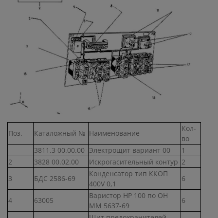
Кол-
Поз.
Каталожный №
Наименование
во
3811.3 00.00.00
Электрощит вариант 00
1
2
3828 00.02.00
Искрогасительный контур
2
Конденсатор тип ККОП
3
БДС 2586-69
6
400V 0,1
Варистор НР 100 по ОН
4
63005
6
ММ 5637-69
Щит предохранителей