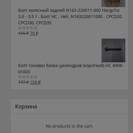
Болт колесный задний N163-220011-000 Hangcha
2,0 - 3,5 т , Болт HC , Heli, N163220011000 , CPCD20,
CPCD30, CPCD35
Первоначальная
Текущая
155
₽
70
₽
Оценка
0
цена
цена:
из
составляла
70 ₽.
5
155 ₽.
Болт головки блока цилиндров (короткий) НС 490B-
01003
Первоначальная
Текущая
177
₽
150
₽
Оценка
0
цена
цена:
из
составляла
150 ₽.
5
177 ₽.
Корзина
No products in the cart.