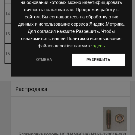
(КтЕ 479-01)
катушкой 40V норм.исполн
на основании которых можно идентифицировать
Контактор КПЕ-4 с
личность пользователя. Продолжая работу с
14
42372 00.00-22
катушкой 40V
сайтом, Вы соглашаетесь на обработку этих
тропич.исполн.
данных и использование сервиса Яндекс.Метрика.
Контактор КПЕ-6 160А
42359 00.00-72
Для согласия нажмите Разрешить. Чтобы
15
пониж.напряж..40V
1
(КтЕ 474-01)
ознакомится с нашей Политикой использования
норм.исполн.
файлов «cookie» нажмите
здесь
Контактор КПЕ-6
15
42359 00.00-72
пониж.напряж.с катушкой
40V.троп.исполн
ОТМЕНА
РАЗРЕШИТЬ
Распродажа
Блокировка король HC (HANGCHA) N163-220018-000