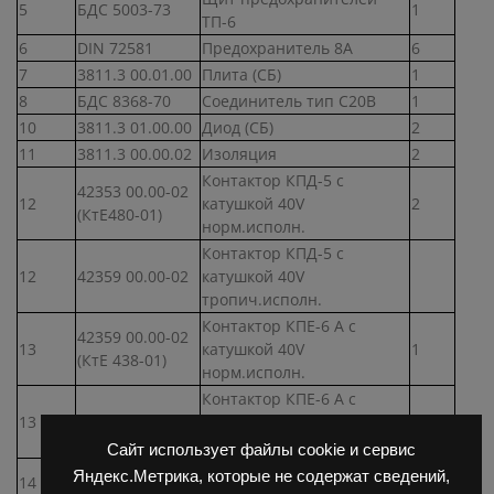
5
БДС 5003-73
1
ТП-6
6
DIN 72581
Предохранитель 8А
6
7
3811.3 00.01.00
Плита (СБ)
1
8
БДС 8368-70
Соединитель тип С20В
1
10
3811.3 01.00.00
Диод (СБ)
2
11
3811.3 00.00.02
Изоляция
2
Контактор КПД-5 с
42353 00.00-02
12
катушкой 40V
2
(КтЕ480-01)
норм.исполн.
Контактор КПД-5 с
12
42359 00.00-02
катушкой 40V
тропич.исполн.
Контактор КПЕ-6 А с
42359 00.00-02
13
катушкой 40V
1
(КтЕ 438-01)
норм.исполн.
Контактор КПЕ-6 А с
13
42360-12
катушкой 40V
тропич.исполн.
Сайт использует файлы cookie и сервис
42371 00.00-22
Контактор КПЕ-4 63 А с
Яндекс.Метрика, которые не содержат сведений,
14
2