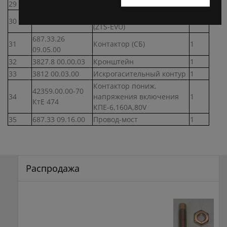
29
47409 00.00
Предохранитель П60/80
2
Импульсный регулятор
30
UHHS 903
1
(ZTS-EVU)
687.33.26
31
Контактор (СБ)
1
09.05.00
32
3827.8 00.00.03
Кронштейн
1
33
3812 00.03.00
Искрогасительный контур
1
Контактор пониж.
42359.00.00-70
34
напряжения включения
1
КтЕ 474
КПЕ-6,160А,80V
35
687.33 09.16.00
Провод-мост
1
Распродажа