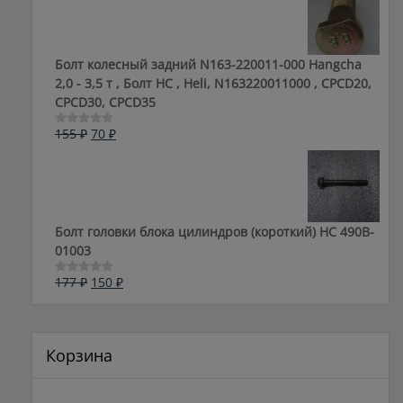
183 ₽.
Болт колесный задний N163-220011-000 Hangcha
2,0 - 3,5 т , Болт HC , Heli, N163220011000 , CPCD20,
CPCD30, CPCD35
Первоначальная
Текущая
155
₽
70
₽
Оценка
0
цена
цена:
из
составляла
70 ₽.
5
155 ₽.
Болт головки блока цилиндров (короткий) НС 490B-
01003
Первоначальная
Текущая
177
₽
150
₽
Оценка
0
цена
цена:
из
составляла
150 ₽.
5
177 ₽.
Корзина