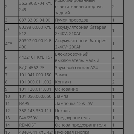
Комбинированный
36.2.908.704 КтЕ
2
осветительный корпус,
2
249
задний
3
687.33.09.04.00
Пучок проводов
1
80398 00.00 КтЕ
Аккумуляторная батарея
4*
1
512
2х40V; 210Аh
80397 00.00 КтЕ
Аккумуляторная батарея
4**
1
490
2х40V; 200Аh
Блокировочный
5
4432101 КтЕ 157
2
выключатель, малый
6
БДС 4562-75
Звуковой сигнал А24
1
7
101 041.000.150
Замок
1
8
101 000.011.002
Контакт
2
9
101 120.011.001
Основание
1
10
101 050.000.650
Лампа
1
11
ВА9S
Лампочка 12V; 2W
1
12
358 143 350 111
Цоколь
1
13
F4А/250V
Предохранитель
1
14
REMOST
Основа предохранителя
1
15
4840-641 КтЕ 421
Пусковая кнопка
1