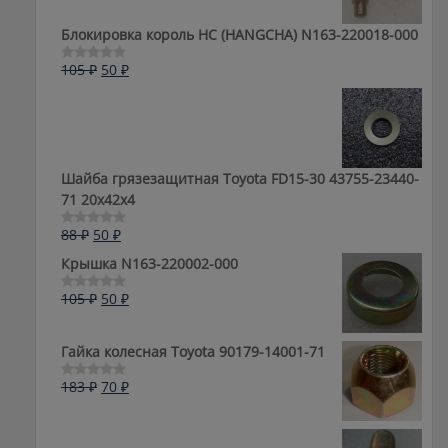
Блокировка король HC (HANGCHA) N163-220018-000
Первоначальная
Текущая
105
₽
50
₽
Оценка
0
цена
цена:
из
составляла
50 ₽.
5
105 ₽.
Шайба грязезащитная Toyota FD15-30 43755-23440-
71 20x42x4
Первоначальная
Текущая
88
₽
50
₽
Оценка
0
цена
цена:
Крышка N163-220002-000
из
составляла
50 ₽.
5
88 ₽.
Первоначальная
Текущая
105
₽
50
₽
Оценка
0
цена
цена:
из
составляла
50 ₽.
5
Гайка колесная Toyota 90179-14001-71
105 ₽.
Первоначальная
Текущая
183
₽
70
₽
Оценка
0
цена
цена:
из
составляла
70 ₽.
5