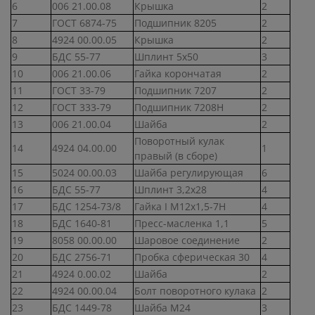
6
006 21.00.08
Крышка
2
7
ГОСТ 6874-75
Подшипник 8205
2
8
4924 00.00.05
Крышка
2
9
БДС 55-77
Шплинт 5х50
3
10
006 21.00.06
Гайка корончатая
2
11
ГОСТ 33-79
Подшипник 7207
2
12
ГОСТ 333-79
Подшипник 7208Н
2
13
006 21.00.04
Шайба
2
Поворотный кулак
14
4924 04.00.00
1
правый (в сборе)
15
5024 00.00.03
Шайба регулирующая
6
16
БДС 55-77
Шплинт 3,2х28
4
17
БДС 1254-73/8
Гайка I М12х1,5-7Н
4
18
БДС 1640-81
Пресс-масленка 1,1
5
19
8058 00.00.00
Шаровое соединение
2
20
БДС 2756-71
Пробка сферическая 30
4
21
4924 0.00.02
Шайба
2
22
4924 00.00.04
Болт поворотного кулака
2
23
БДС 1449-78
Шайба М24
3