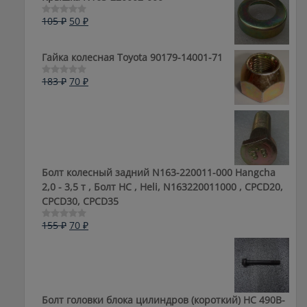
составляла
50 ₽.
5
88 ₽.
Первоначальная
Текущая
105
₽
50
₽
Оценка
0
цена
цена:
из
составляла
50 ₽.
5
Гайка колесная Toyota 90179-14001-71
105 ₽.
Первоначальная
Текущая
183
₽
70
₽
Оценка
0
цена
цена:
из
составляла
70 ₽.
5
183 ₽.
Болт колесный задний N163-220011-000 Hangcha
2,0 - 3,5 т , Болт HC , Heli, N163220011000 , CPCD20,
CPCD30, CPCD35
Первоначальная
Текущая
155
₽
70
₽
Оценка
0
цена
цена:
из
составляла
70 ₽.
5
155 ₽.
Болт головки блока цилиндров (короткий) НС 490B-