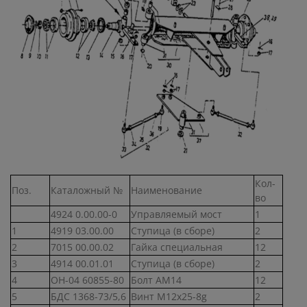
Кол-
Поз.
Каталожный №
Наименование
во
4924 0.00.00-0
Управляемый мост
1
1
4919 03.00.00
Ступица (в сборе)
2
2
7015 00.00.02
Гайка специальная
12
3
4914 00.01.01
Ступица (в сборе)
2
4
ОН-04 60855-80
Болт АМ14
12
5
БДС 1368-73/5,6
Винт М12х25-8g
2