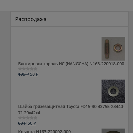
Распродажа
Блокировка король HC (HANGCHA) N163-220018-000
Первоначальная
Текущая
105
₽
50
₽
Оценка
0
цена
цена:
из
составляла
50 ₽.
5
105 ₽.
Шайба грязезащитная Toyota FD15-30 43755-23440-
71 20x42x4
Первоначальная
Текущая
88
₽
50
₽
Оценка
0
цена
цена:
Крышка N163-220002-000
из