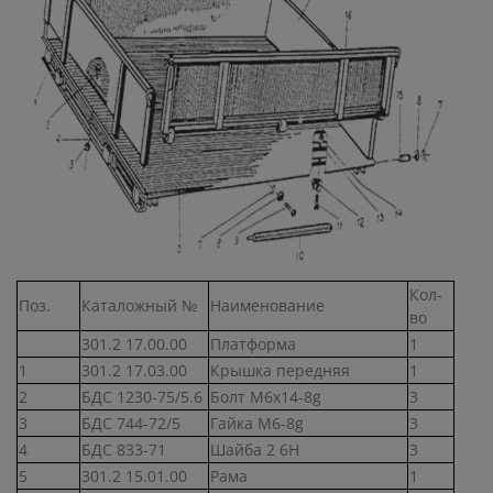
Кол-
Поз.
Каталожный №
Наименование
во
301.2 17.00.00
Платформа
1
1
301.2 17.03.00
Крышка передняя
1
2
БДС 1230-75/5.6
Болт М6х14-8g
3
3
БДС 744-72/5
Гайка М6-8g
3
4
БДС 833-71
Шайба 2 6Н
3
5
301.2 15.01.00
Рама
1