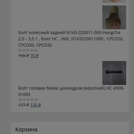
из
составляла
70 ₽.
5
183 ₽.
Болт колесный задний N163-220011-000 Hangcha
2,0 - 3,5 т , Болт HC , Heli, N163220011000 , CPCD20,
CPCD30, CPCD35
Первоначальная
Текущая
155
₽
70
₽
Оценка
0
цена
цена:
из
составляла
70 ₽.
5
155 ₽.
Болт головки блока цилиндров (короткий) НС 490B-
01003
Первоначальная
Текущая
177
₽
150
₽
Оценка
0
цена
цена:
из
составляла
150 ₽.
5
177 ₽.
Корзина