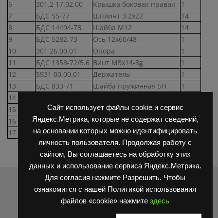
6
301.2 17.02.00
Крышка боковая правая
1
7
БДС 55-77
Шплинт 3.2х22
14
8
БДС 14494-78
Шайба М12
14
9
БДС 5282-73
Ось 12х60/48
1
10
301 26.00.01
Опора
1
11
БДС 1358-72/5.6
Винт М5х14-8g
1
12
5931 00.00.01
Держатель
1
13
БДС 833-71
Шайба пружинная 5Н
1
14
БДС 744-72/5
Гайка М5-8g
1
Сайт использует файлы cookie и сервис
15
БДС 5282-73
Ось 12х75/65
6
Яндекс.Метрика, которые не содержат сведений,
16
301.2 17.01.00
Крышка боковая левая
1
на основании которых можно идентифицировать
17
301.2 17.04.00
Крышка задняя
1
личность пользователя. Продолжая работу с
сайтом, Вы соглашаетесь на обработку этих
данных и использование сервиса Яндекс.Метрика.
Распродажа
Для согласия нажмите Разрешить. Чтобы
ознакомится с нашей Политикой использования
файлов «cookie» нажмите
здесь