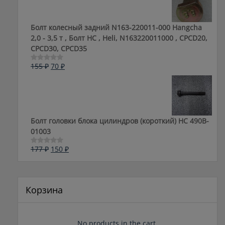
Болт колесный задний N163-220011-000 Hangcha
2,0 - 3,5 т , Болт HC , Heli, N163220011000 , CPCD20,
CPCD30, CPCD35
Первоначальная
Текущая
155
₽
70
₽
Оценка
0
цена
цена:
из
составляла
70 ₽.
5
155 ₽.
Болт головки блока цилиндров (короткий) НС 490B-
01003
Первоначальная
Текущая
177
₽
150
₽
Оценка
0
цена
цена:
из
составляла
150 ₽.
5
177 ₽.
Корзина
No products in the cart.