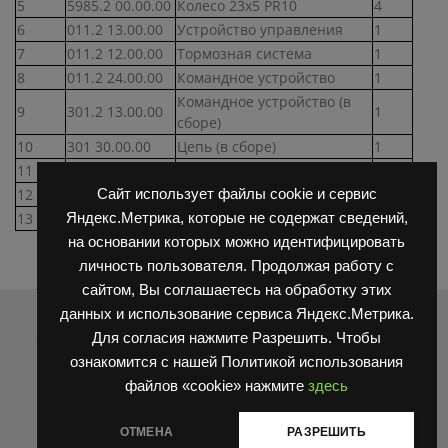
5
5985.2 00.00.00
Колесо 23х5 PR10
4
6
011.2 13.00.00
Устройство управления
1
7
011.2 12.00.00
Тормозная система
1
8
011.2 24.00.00
Командное устройство
1
Командное устройство (в
9
301.2 13.00.00
1
сборе)
10
301 30.00.00
Цепь (в сборе)
1
11
.2 19.00.00
Опора
1
12
301.2 14.00.00
Гидравлическое устройство
1
Сайт использует файлы cookie и сервис
13
301.2 12.00.00
Электрооборудование
1
Яндекс.Метрика, которые не содержат сведений,
на основании которых можно идентифицировать
личность пользователя. Продолжая работу с
сайтом, Вы соглашаетесь на обработку этих
Распродажа
данных и использование сервиса Яндекс.Метрика.
Для согласия нажмите Разрешить. Чтобы
ознакомится с нашей Политикой использования
файлов «cookie» нажмите
здесь
ОТМЕНА
РАЗРЕШИТЬ