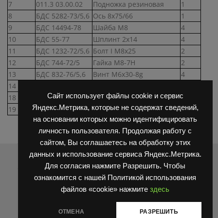
7
011.3 03.00.02
Подножка резиновая
1
8
БДС 5282-73/5,6
Ось 8х75/66
1
9
БДС 14494-78
Шайба М8
4
10
БДС 55-77
Шплинт 2х14
4
11
БДС 1232-72/5,6
Болт I М8х25
2
12
БДС 744-72/5
Гайка М8-7Н
2
13
БДС 832-76/5,6
Винт М6х30-8g
4
14
БДС 833-82
Шайба 2 6Н
4
Сайт использует файлы cookie и сервис
18
011.2 24.00.03
Втулка
4
Яндекс.Метрика, которые не содержат сведений,
19
БДС 744-72/5
Гайка М6
4
на основании которых можно идентифицировать
личность пользователя. Продолжая работу с
сайтом, Вы соглашаетесь на обработку этих
Распродажа
данных и использование сервиса Яндекс.Метрика.
Для согласия нажмите Разрешить. Чтобы
ознакомится с нашей Политикой использования
файлов «cookie» нажмите
здесь
ОТМЕНА
РАЗРЕШИТЬ