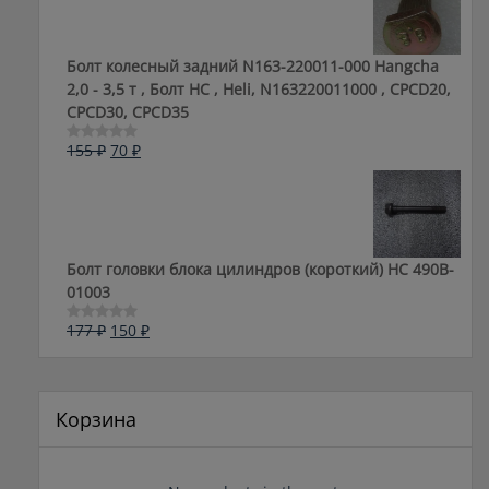
Болт колесный задний N163-220011-000 Hangcha
2,0 - 3,5 т , Болт HC , Heli, N163220011000 , CPCD20,
CPCD30, CPCD35
Первоначальная
Текущая
155
₽
70
₽
Оценка
0
цена
цена:
из
составляла
70 ₽.
5
155 ₽.
Болт головки блока цилиндров (короткий) НС 490B-
01003
Первоначальная
Текущая
177
₽
150
₽
Оценка
0
цена
цена:
из
составляла
150 ₽.
5
177 ₽.
Корзина