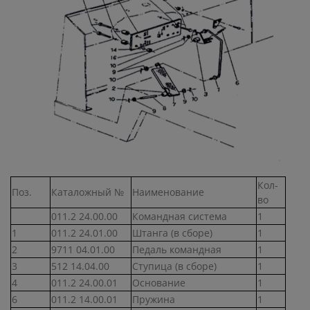
Кол-
Поз.
Каталожный №
Наименование
во
011.2 24.00.00
Командная система
1
1
011.2 24.01.00
Штанга (в сборе)
1
2
9711 04.01.00
Педаль командная
1
3
512 14.04.00
Ступица (в сборе)
1
4
011.2 24.00.01
Основание
1
6
011.2 14.00.01
Пружина
1