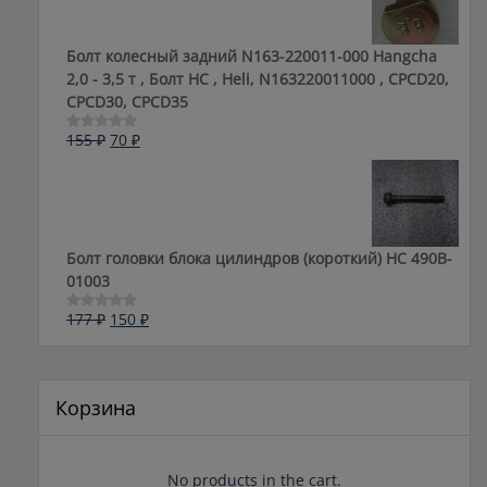
Болт колесный задний N163-220011-000 Hangcha
2,0 - 3,5 т , Болт HC , Heli, N163220011000 , CPCD20,
CPCD30, CPCD35
Первоначальная
Текущая
155
₽
70
₽
Оценка
0
цена
цена:
из
составляла
70 ₽.
5
155 ₽.
Болт головки блока цилиндров (короткий) НС 490B-
01003
Первоначальная
Текущая
177
₽
150
₽
Оценка
0
цена
цена:
из
составляла
150 ₽.
5
177 ₽.
Корзина
No products in the cart.