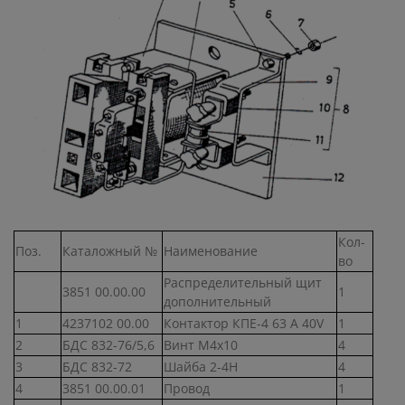
Кол-
Поз.
Каталожный №
Наименование
во
Распределительный щит
3851 00.00.00
1
дополнительный
1
4237102 00.00
Контактор КПЕ-4 63 А 40V
1
2
БДС 832-76/5,6
Винт М4х10
4
3
БДС 832-72
Шайба 2-4Н
4
4
3851 00.00.01
Провод
1