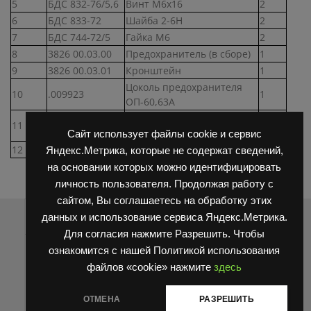
5
БДС 832-76/5,6
Винт М6х16
2
6
БДС 833-72
Шайба 2-6Н
2
7
БДС 744-72/5
Гайка М6
2
8
3826 00.03.00
Предохранитель (в сборе)
1
9
3826 00.03.01
Кронштейн
1
Цоколь предохранителя
10
.009923
1
ОП-60,63А
Предохранитель тип П-60,
11
.47400
1
63А
Сайт использует файлы cookie и сервис
12
3851 00.01.00
Плита (в сборе)
1
Яндекс.Метрика, которые не содержат сведений,
на основании которых можно идентифицировать
личность пользователя. Продолжая работу с
сайтом, Вы соглашаетесь на обработку этих
Распродажа
данных и использование сервиса Яндекс.Метрика.
Для согласия нажмите Разрешить. Чтобы
ознакомится с нашей Политикой использования
файлов «cookie» нажмите
здесь
ОТМЕНА
РАЗРЕШИТЬ