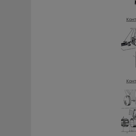
Конт
Конт