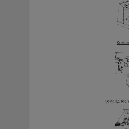
Коман
Командное у