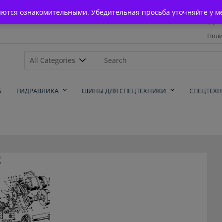
Главная
яются ознакомительными. Убедительная просьба уточняйте у м
Дос
Поли
х
Б
ГИДРАВЛИКА
ШИНЫ ДЛЯ СПЕЦТЕХНИКИ
СПЕЦТЕХ
2