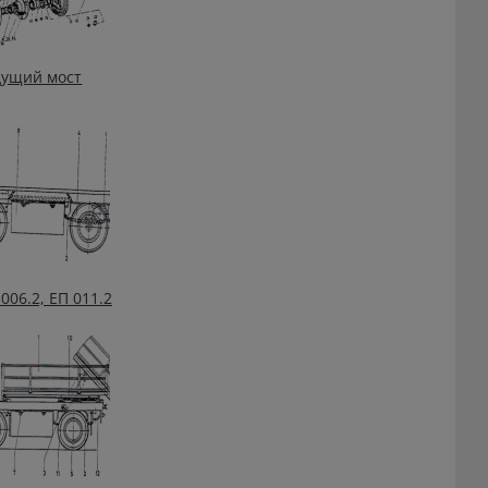
дущий мост
006.2, ЕП 011.2