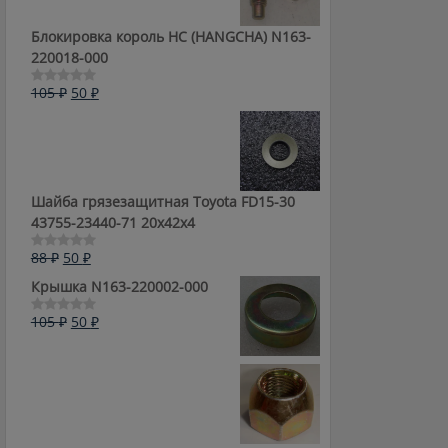
Блокировка король HC (HANGCHA) N163-
220018-000
Первоначальная
Текущая
105
₽
50
₽
Оценка
0
цена
цена:
из
составляла
50 ₽.
5
105 ₽.
Шайба грязезащитная Toyota FD15-30
43755-23440-71 20x42x4
Первоначальная
Текущая
88
₽
50
₽
Оценка
0
цена
цена:
Крышка N163-220002-000
из
составляла
50 ₽.
5
88 ₽.
Первоначальная
Текущая
105
₽
50
₽
Оценка
0
цена
цена:
из
составляла
50 ₽.
5
105 ₽.