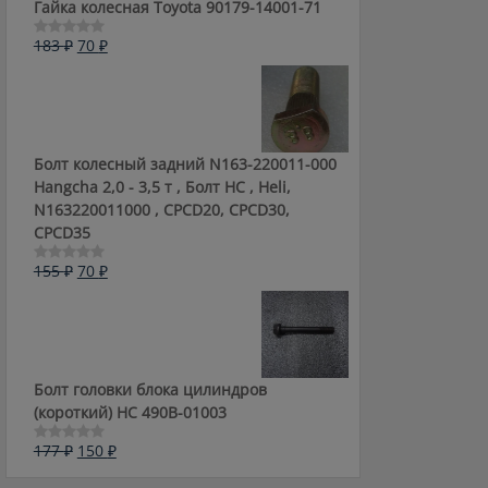
Гайка колесная Toyota 90179-14001-71
Первоначальная
Текущая
183
₽
70
₽
Оценка
0
цена
цена:
из
составляла
70 ₽.
5
183 ₽.
Болт колесный задний N163-220011-000
Hangcha 2,0 - 3,5 т , Болт HC , Heli,
N163220011000 , CPCD20, CPCD30,
CPCD35
Первоначальная
Текущая
155
₽
70
₽
Оценка
0
цена
цена:
из
составляла
70 ₽.
5
155 ₽.
Болт головки блока цилиндров
(короткий) НС 490B-01003
Первоначальная
Текущая
177
₽
150
₽
Оценка
0
цена
цена:
из