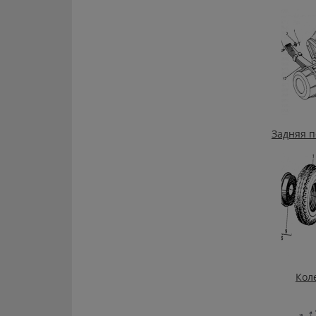
Задняя п
Кол