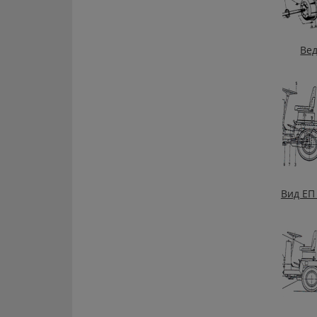
Ве
Вид ЕП 