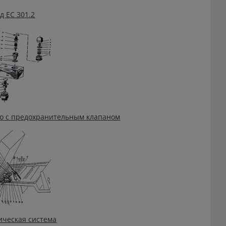
д ЕС 301.2
о с предохранительным клапаном
ическая система