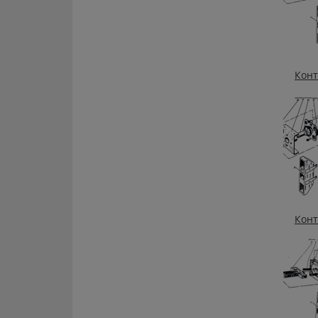
Конт
Конт