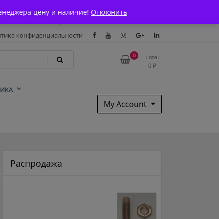
Магазин
О Компании
Каталоги
Сертификаты
енеджера цену и наличие!
Отклонить
тавка и оплата
Гарантия
Вакансии
Контакты
тика конфиденциальности
0
Total
0
₽
НИКА
My Account
Распродажа