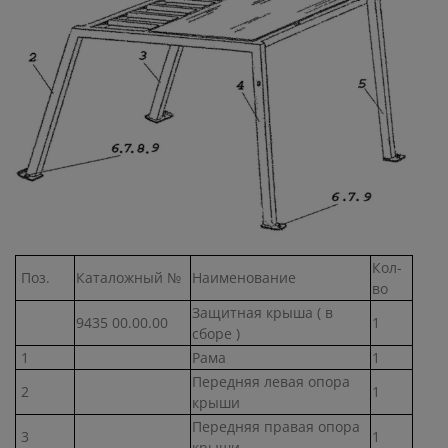
Кол-
Поз.
Каталожный №
Наименование
во
Защитная крыша ( в
9435 00.00.00
1
сборе )
1
Рама
1
Передняя левая опора
2
1
крыши
Передняя правая опора
3
1
крыши