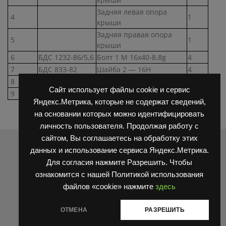
Задняя левая опора
4
1
крыши
Задняя правая опора
5
1
крыши
6
БДС 1232-86/5,6
Болт 1 М 16х40-8,8g
4
7
БДС 833-82
Шайба 2 — 16H
4
8
БДС 744-83
Гайка М16-8
2
Сайт использует файлы cookie и сервис
9
БДС 14494-78
Шайба М16
4
Яндекс.Метрика, которые не содержат сведений,
на основании которых можно идентифицировать
личность пользователя. Продолжая работу с
сайтом, Вы соглашаетесь на обработку этих
Распродажа
данных и использование сервиса Яндекс.Метрика.
Для согласия нажмите Разрешить. Чтобы
ознакомится с нашей Политикой использования
файлов «cookie» нажмите
здесь
ОТМЕНА
РАЗРЕШИТЬ
Блокировка король HC (HANGCHA) N163-220018-000