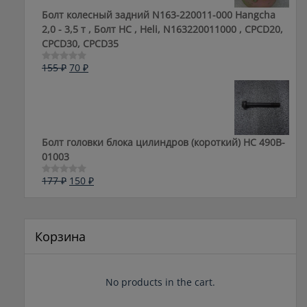
Болт колесный задний N163-220011-000 Hangcha
2,0 - 3,5 т , Болт HC , Heli, N163220011000 , CPCD20,
CPCD30, CPCD35
Первоначальная
Текущая
155
₽
70
₽
Оценка
0
цена
цена:
из
составляла
70 ₽.
5
155 ₽.
Болт головки блока цилиндров (короткий) НС 490B-
01003
Первоначальная
Текущая
177
₽
150
₽
Оценка
0
цена
цена:
из
составляла
150 ₽.
5
177 ₽.
Корзина
No products in the cart.