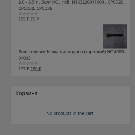
2,0 - 3,5 т , Болт HC , Heli, N163220011000 , CPCD20,
CPCD30, CPCD35
Первоначальная
Текущая
155
₽
70
₽
Оценка
0
цена
цена:
из
составляла
70 ₽.
5
155 ₽.
Болт головки блока цилиндров (короткий) НС 490B-
01003
Первоначальная
Текущая
177
₽
150
₽
Оценка
0
цена
цена:
из
составляла
150 ₽.
5
177 ₽.
Корзина
No products in the cart.