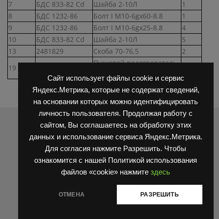
7
БДС 833-82 Cd
Шайба 2-10Л
1
8
БДС 1232-86
Болт I М10-6gх60-8.8
1
9
БДС 1232-86
Болт I М10-6gх25-8.8
4
10
БДС 833-82 Cd
Шайба 2-10Л
5
13
2481829
Скоба 70-76,5
2
Пусковой подогреватель
19
2666108
1
CAV 357-11
Сайт использует файлы cookie и сервис
Яндекс.Метрика, которые не содержат сведений,
на основании которых можно идентифицировать
личность пользователя. Продолжая работу с
Распродажа
сайтом, Вы соглашаетесь на обработку этих
данных и использование сервиса Яндекс.Метрика.
Для согласия нажмите Разрешить. Чтобы
ознакомится с нашей Политикой использования
файлов «cookie» нажмите
здесь
Блокировка король HC (HANGCHA) N163-220018-000
ОТМЕНА
РАЗРЕШИТЬ
Первоначальная
Текущая
105
₽
50
₽
Оценка