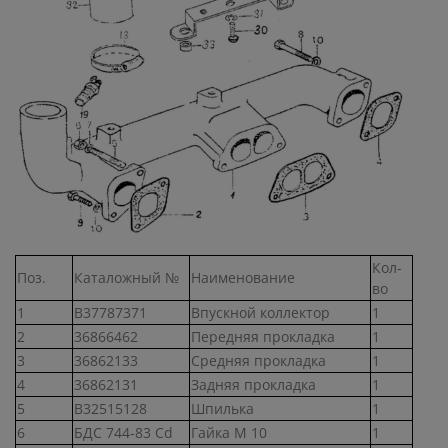
Кол-
Поз.
Каталожный №
Наименование
во
1
В37787371
Впускной коллектор
1
2
36866462
Передняя прокладка
1
3
36862133
Средняя прокладка
1
4
36862131
Задняя прокладка
1
5
В32515128
Шпилька
1
6
БДС 744-83 Cd
Гайка M 10
1