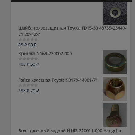
0
цена
цена:
из
составляла
50 ₽.
5
105 ₽.
Шайба грязезащитная Toyota FD15-30 43755-23440-
71 20x42x4
Первоначальная
Текущая
88
₽
50
₽
Оценка
0
цена
цена:
Крышка N163-220002-000
из
составляла
50 ₽.
5
88 ₽.
Первоначальная
Текущая
105
₽
50
₽
Оценка
0
цена
цена:
из
составляла
50 ₽.
5
Гайка колесная Toyota 90179-14001-71
105 ₽.
Первоначальная
Текущая
183
₽
70
₽
Оценка
0
цена
цена:
из
составляла
70 ₽.
5
183 ₽.
Болт колесный задний N163-220011-000 Hangcha