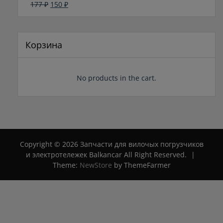
Первоначальная
Текущая
177
₽
150
₽
Оценка
0
цена
цена:
из
составляла
150 ₽.
5
177 ₽.
Корзина
No products in the cart.
Copyright © 2026 Запчасти для вилочых погрузчиков
и электротележек Balkancar All Right Reserved.
|
Theme:
NewStore
by ThemeFarmer