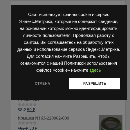
Распродажа
Сайт использует файлы cookie и сервис
Яндекс.Метрика, которые не содержат сведений,
на основании которых можно идентифицировать
личность пользователя. Продолжая работу с
сайтом, Вы соглашаетесь на обработку этих
данных и использование сервиса Яндекс.Метрика.
Блокировка король HC (HANGCHA) N163-220018-000
Для согласия нажмите Разрешить. Чтобы
Первоначальная
Текущая
105
₽
50
₽
Оценка
ознакомится с нашей Политикой использования
0
цена
цена:
файлов «cookie» нажмите
здесь
из
составляла
50 ₽.
5
105 ₽.
ОТМЕНА
РАЗРЕШИТЬ
Шайба грязезащитная Toyota FD15-30 43755-23440-
71 20x42x4
Первоначальная
Текущая
88
₽
50
₽
Оценка
0
цена
цена:
Крышка N163-220002-000
из
составляла
50 ₽.
5
88 ₽.
Первоначальная
Текущая
105
₽
50
₽
Оценка