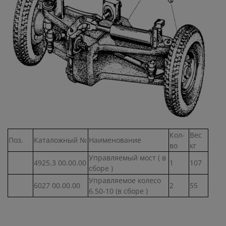
Кол-
Вес
Поз.
Каталожный №
Наименование
во
кг
Управляемый мост ( в
4925.3 00.00.00
1
107
сборе )
Управляемое колесо
6027 00.00.00
2
55
6.50-10 (в сборе )