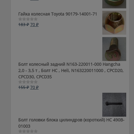
0
цена
цена:
из
составляла
50 ₽.
5
Гайка колесная Toyota 90179-14001-71
105 ₽.
Первоначальная
Текущая
183
₽
70
₽
Оценка
0
цена
цена:
из
составляла
70 ₽.
5
183 ₽.
Болт колесный задний N163-220011-000 Hangcha
2,0 - 3,5 т , Болт HC , Heli, N163220011000 , CPCD20,
CPCD30, CPCD35
Первоначальная
Текущая
155
₽
70
₽
Оценка
0
цена
цена:
из
составляла
70 ₽.
5
155 ₽.
Болт головки блока цилиндров (короткий) НС 490B-
01003