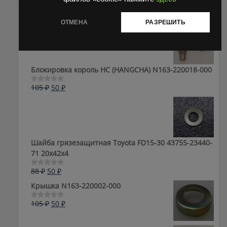
ОТМЕНА
РАЗРЕШИТЬ
Блокировка король HC (HANGCHA) N163-220018-000
Первоначальная
Текущая
105
₽
50
₽
Оценка
0
цена
цена:
из
составляла
50 ₽.
5
105 ₽.
Шайба грязезащитная Toyota FD15-30 43755-23440-
71 20x42x4
Первоначальная
Текущая
88
₽
50
₽
Оценка
0
цена
цена:
Крышка N163-220002-000
из
составляла
50 ₽.
5
88 ₽.
Первоначальная
Текущая
105
₽
50
₽
Оценка
0
цена
цена:
из
составляла
50 ₽.
5