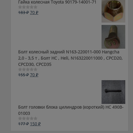
Гайка колесная Toyota 90179-14001-71
105 ₽.
Первоначальная
Текущая
183
₽
70
₽
Оценка
0
цена
цена:
из
составляла
70 ₽.
5
183 ₽.
Болт колесный задний N163-220011-000 Hangcha
2,0 - 3,5 т , Болт HC , Heli, N163220011000 , CPCD20,
CPCD30, CPCD35
Первоначальная
Текущая
155
₽
70
₽
Оценка
0
цена
цена:
из
составляла
70 ₽.
5
155 ₽.
Болт головки блока цилиндров (короткий) НС 490B-
01003
Первоначальная
Текущая
177
₽
150
₽
Оценка
0
цена
цена:
из