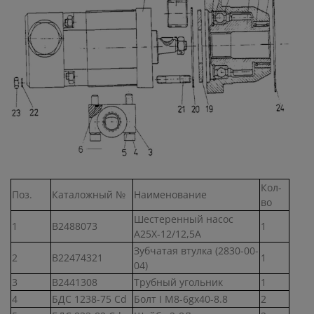
Кол-
Поз.
Каталожный №
Наименование
во
Шестеренный насос
1
В2488073
1
А25Х-12/12,5А
Зубчатая втулка (2830-00-
2
В22474321
1
04)
3
В2441308
Трубный угольник
1
4
БДС 1238-75 Cd
Болт I М8-6gх40-8.8
2