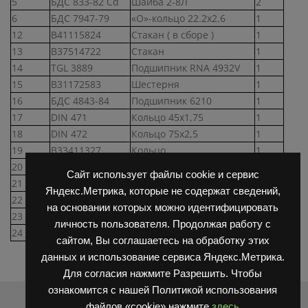
5
БДС 833-82 Cd
Шайба 2-8Л
2
6
БДС 7947-79
«О»-кольцо 22.2х2.6
1
12
В41115824
Стакан ( в сборе )
1
13
В37514722
Стакан
1
14
TGL 3889
Подшипник RNA 4932V
1
15
В31172583
Шестерня
1
16
БДС 4843-84
Подшипник 6210
1
17
DIN 471
Кольцо 45х1,75
1
18
DIN 472
Кольцо 75х2,5
1
19
В33411327
Кольцо
1
20
36853108
Уплотнение
1
Сайт использует файлы cookie и сервис
21
БДС 1238-75 Cd
Шпилька I М6-6gх30-8.8
2
Яндекс.Метрика, которые не содержат сведений,
22
БДС 833-82 Cd
Шайба 2-6Л
2
на основании которых можно идентифицировать
23
БДС 744-83 Cd
Гайка М6
4
личность пользователя. Продолжая работу с
24
В36812191
Уплотнение
1
сайтом, Вы соглашаетесь на обработку этих
данных и использование сервиса Яндекс.Метрика.
Для согласия нажмите Разрешить. Чтобы
ознакомится с нашей Политикой использования
Распродажа
файлов «cookie» нажмите
здесь