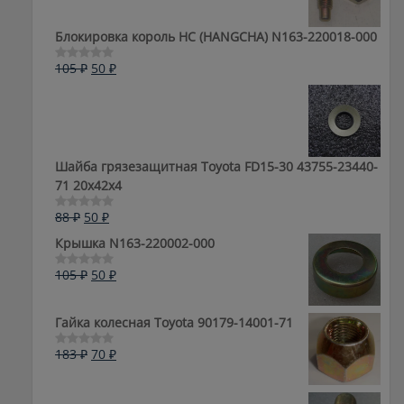
Блокировка король HC (HANGCHA) N163-220018-000
Первоначальная
Текущая
105
₽
50
₽
Оценка
0
цена
цена:
из
составляла
50 ₽.
5
105 ₽.
Шайба грязезащитная Toyota FD15-30 43755-23440-
71 20x42x4
Первоначальная
Текущая
88
₽
50
₽
Оценка
0
цена
цена:
Крышка N163-220002-000
из
составляла
50 ₽.
5
88 ₽.
Первоначальная
Текущая
105
₽
50
₽
Оценка
0
цена
цена:
из
составляла
50 ₽.
5
Гайка колесная Toyota 90179-14001-71
105 ₽.
Первоначальная
Текущая
183
₽
70
₽
Оценка
0
цена
цена:
из
составляла
70 ₽.
5