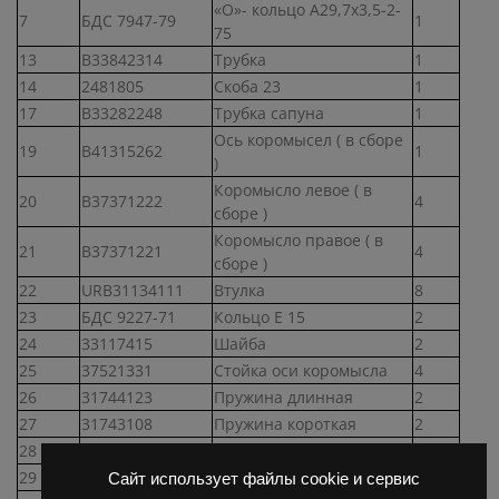
«О»- кольцо А29,7х3,5-2-
7
БДС 7947-79
1
75
13
В33842314
Трубка
1
14
2481805
Скоба 23
1
17
В33282248
Трубка сапуна
1
Ось коромысел ( в сборе
19
В41315262
1
)
Коромысло левое ( в
20
В37371222
4
сборе )
Коромысло правое ( в
21
В37371221
4
сборе )
22
URB31134111
Втулка
8
23
БДС 9227-71
Кольцо Е 15
2
24
33117415
Шайба
2
25
37521331
Стойка оси коромысла
4
26
31744123
Пружина длинная
2
27
31743108
Пружина короткая
2
28
БДС 1358-72
Винт II М5-6gх12-5.8
1
29
В35511111
Маслопровод
1
Сайт использует файлы cookie и сервис