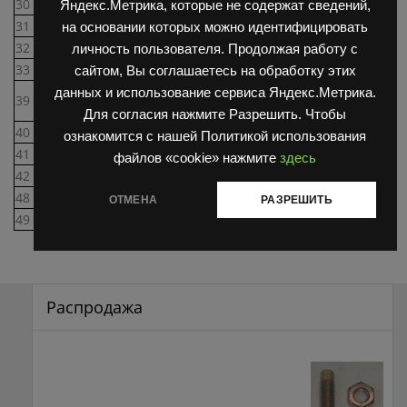
30
БДС 206-78 Cd
Шайба АМБ
1
Яндекс.Метрика, которые не содержат сведений,
31
В33811116
Уплотнение
1
на основании которых можно идентифицировать
32
В32114103
Винт регулирующий
8
личность пользователя. Продолжая работу с
33
БДС 1269-73
Гайка М10х1-6Н
8
сайтом, Вы соглашаетесь на обработку этих
Шпилька I М12х1,25-
данных и использование сервиса Яндекс.Метрика.
39
БДС 1238-75
4
6gх50(15/30)-8.8
Для согласия нажмите Разрешить. Чтобы
40
БДС 744-83
Гайка М12х1,25
4
ознакомится с нашей Политикой использования
41
БДС 832-82 Cd
Шайба 2-12Л
4
файлов «cookie» нажмите
здесь
42
В33114021
Шайба
4
48
С31434163
Толкатель
8
ОТМЕНА
РАЗРЕШИТЬ
49
С31434307
Штанга
8
Распродажа