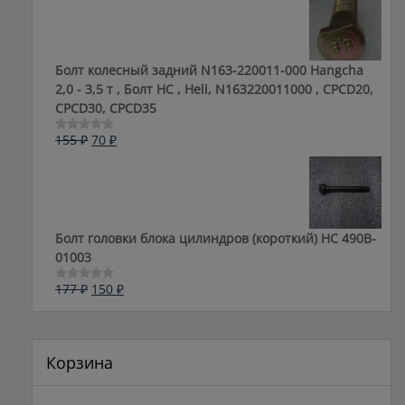
183 ₽.
Болт колесный задний N163-220011-000 Hangcha
2,0 - 3,5 т , Болт HC , Heli, N163220011000 , CPCD20,
CPCD30, CPCD35
Первоначальная
Текущая
155
₽
70
₽
Оценка
0
цена
цена:
из
составляла
70 ₽.
5
155 ₽.
Болт головки блока цилиндров (короткий) НС 490B-
01003
Первоначальная
Текущая
177
₽
150
₽
Оценка
0
цена
цена:
из
составляла
150 ₽.
5
177 ₽.
Корзина