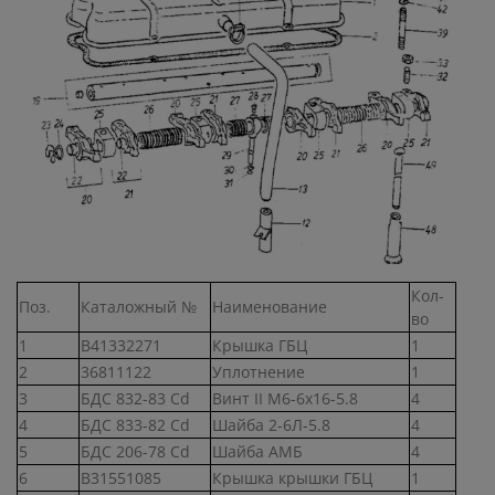
Кол-
Поз.
Каталожный №
Наименование
во
1
В41332271
Крышка ГБЦ
1
2
36811122
Уплотнение
1
3
БДС 832-83 Cd
Винт II М6-6х16-5.8
4
4
БДС 833-82 Cd
Шайба 2-6Л-5.8
4
5
БДС 206-78 Cd
Шайба АМБ
4
6
В31551085
Крышка крышки ГБЦ
1