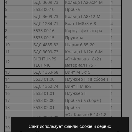
4
БДС 3609-73
Кольцо I А20х24-М
4
5
5533 00.10
Пробка
4
6
БДС 3609-73
Кольцо I А8х12-М
4
7
БДС 1234-71
Болт I М8х8-6.8
4
8
5533 00.16
Корпус фиксатора
1
9
5533 00.15
Пружина
1
10
БДС 4885-82
Шарик 6.35-20
1
11
БДС 3609-73
Кольцо I А12х16-М
1
DICHTUNPS
«О»-Кольцо 18х2 (
12
1
TECHNIC
материал I 75 )
13
БДС 1363-68
Винт М 5х15
1
14
5533 01.00
Плунжер II ( в сборе )
1
15
БДС 1362-74
Винт II М 8х8
4
16
5533 01.01
Плунжер II
1
17
5533 02.00
Пробка ( в сборе )
1
18
5533 02.01
Пробка
1
«О»-Кольцо Б 14х1.8
19
БДС 7947-79
1
— 2 — 75
Сайт использует файлы cookie и сервис
20
5533 00.06
Пружина
1