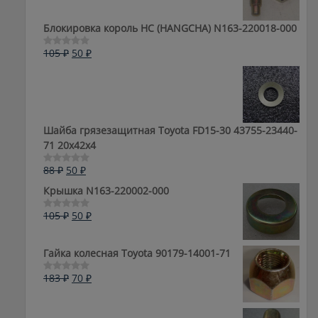
Блокировка король HC (HANGCHA) N163-220018-000
Первоначальная
Текущая
105
₽
50
₽
Оценка
0
цена
цена:
из
составляла
50 ₽.
5
105 ₽.
Шайба грязезащитная Toyota FD15-30 43755-23440-
71 20x42x4
Первоначальная
Текущая
88
₽
50
₽
Оценка
0
цена
цена:
Крышка N163-220002-000
из
составляла
50 ₽.
5
88 ₽.
Первоначальная
Текущая
105
₽
50
₽
Оценка
0
цена
цена:
из
составляла
50 ₽.
5
Гайка колесная Toyota 90179-14001-71
105 ₽.
Первоначальная
Текущая
183
₽
70
₽
Оценка
0
цена
цена:
из
составляла
70 ₽.
5