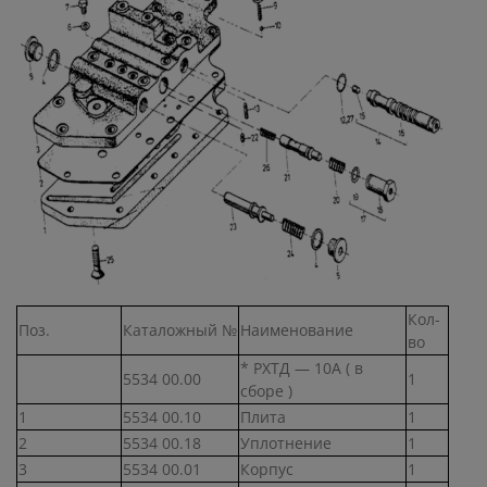
Кол-
Поз.
Каталожный №
Наименование
во
* РХТД — 10А ( в
5534 00.00
1
сборе )
1
5534 00.10
Плита
1
2
5534 00.18
Уплотнение
1
3
5534 00.01
Корпус
1