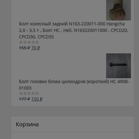
183 ₽.
Болт колесный задний N163-220011-000 Hangcha
2,0 - 3,5 т , Болт HC , Heli, N163220011000 , CPCD20,
CPCD30, CPCD35
Первоначальная
Текущая
155
₽
70
₽
Оценка
0
цена
цена:
из
составляла
70 ₽.
5
155 ₽.
Болт головки блока цилиндров (короткий) НС 490B-
01003
Первоначальная
Текущая
177
₽
150
₽
Оценка
0
цена
цена:
из
составляла
150 ₽.
5
177 ₽.
Корзина