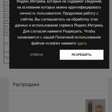
Яндекс.Метрика, которые не содержат сведений,
21
5533 00.07
Плунжер III
1
на основании которых можно идентифицировать
22
БДС 1363-68
Винт М 5х8 -14Н
1
личность пользователя. Продолжая работу с
23
5533 00.09
Плунжер IV
1
сайтом, Вы соглашаетесь на обработку этих
24
5533 00.08
Пружина
1
данных и использование сервиса Яндекс.Метрика.
25
БДС 1359-75
Винт М 8х20
3
Для согласия нажмите Разрешить. Чтобы
26
5533 00.27
Пружина
1
ознакомится с нашей Политикой использования
«О»-Кольцо 18х2
27
SIMRIT — ФРГ
(материал
1
файлов «cookie» нажмите
здесь
83FKM/575)
* Гидравлический распределитель
ОТМЕНА
РАЗРЕШИТЬ
Примечание:
РХТД — 10А.
Распродажа