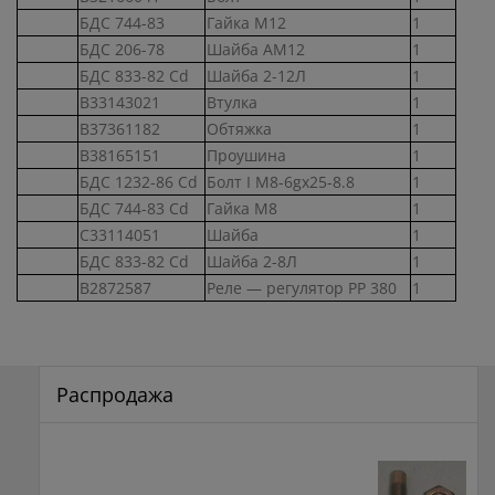
БДС 744-83
Гайка М12
1
БДС 206-78
Шайба АМ12
1
БДС 833-82 Cd
Шайба 2-12Л
1
В33143021
Втулка
1
В37361182
Обтяжка
1
В38165151
Проушина
1
БДС 1232-86 Cd
Болт I М8-6gх25-8.8
1
БДС 744-83 Cd
Гайка М8
1
С33114051
Шайба
1
БДС 833-82 Cd
Шайба 2-8Л
1
В2872587
Реле — регулятор РР 380
1
Распродажа