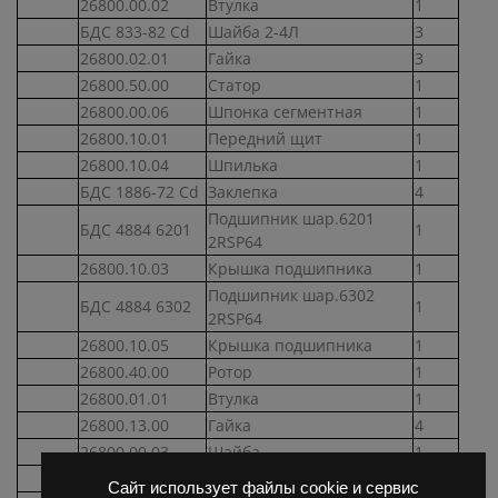
26800.00.02
Втулка
1
БДС 833-82 Cd
Шайба 2-4Л
3
26800.02.01
Гайка
3
26800.50.00
Статор
1
26800.00.06
Шпонка сегментная
1
26800.10.01
Передний щит
1
26800.10.04
Шпилька
1
БДС 1886-72 Cd
Заклепка
4
Подшипник шар.6201
БДС 4884 6201
1
2RSP64
26800.10.03
Крышка подшипника
1
Подшипник шар.6302
БДС 4884 6302
1
2RSP64
26800.10.05
Крышка подшипника
1
26800.40.00
Ротор
1
26800.01.01
Втулка
1
26800.13.00
Гайка
4
26800.00.03
Шайба
1
26800.00.05
Шайба
1
Сайт использует файлы cookie и сервис