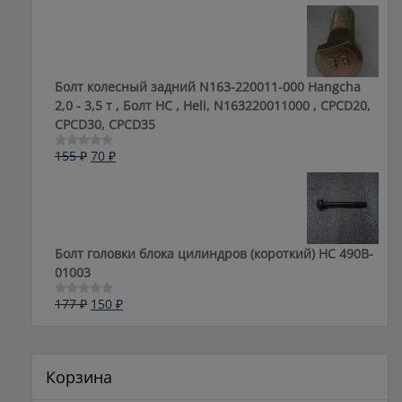
составляла
70 ₽.
5
183 ₽.
Болт колесный задний N163-220011-000 Hangcha
2,0 - 3,5 т , Болт HC , Heli, N163220011000 , CPCD20,
CPCD30, CPCD35
Первоначальная
Текущая
155
₽
70
₽
Оценка
0
цена
цена:
из
составляла
70 ₽.
5
155 ₽.
Болт головки блока цилиндров (короткий) НС 490B-
01003
Первоначальная
Текущая
177
₽
150
₽
Оценка
0
цена
цена:
из
составляла
150 ₽.
5
177 ₽.
Корзина