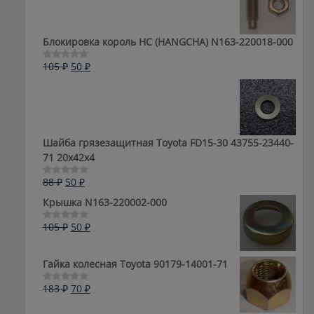
Блокировка король HC (HANGCHA) N163-220018-000
Первоначальная
Текущая
105
₽
50
₽
Оценка
0
цена
цена:
из
составляла
50 ₽.
5
105 ₽.
Шайба грязезащитная Toyota FD15-30 43755-23440-
71 20x42x4
Первоначальная
Текущая
88
₽
50
₽
Оценка
0
цена
цена:
Крышка N163-220002-000
из
составляла
50 ₽.
5
88 ₽.
Первоначальная
Текущая
105
₽
50
₽
Оценка
0
цена
цена:
из
составляла
50 ₽.
5
Гайка колесная Toyota 90179-14001-71
105 ₽.
Первоначальная
Текущая
183
₽
70
₽
Оценка
0
цена
цена:
из