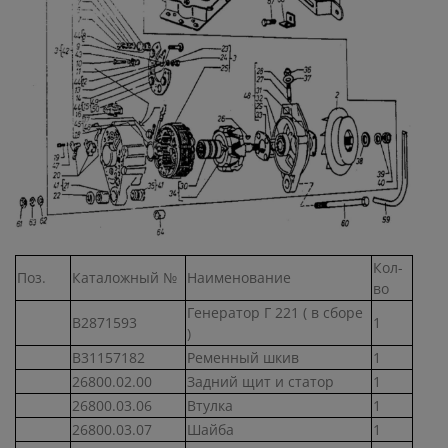
Кол-
Поз.
Каталожный №
Наименование
во
Генератор Г 221 ( в сборе
В2871593
1
)
В31157182
Ременный шкив
1
26800.02.00
Задний щит и статор
1
26800.03.06
Втулка
1
26800.03.07
Шайба
1