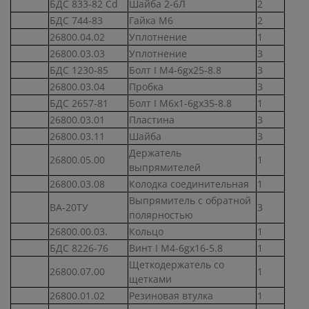
БДС 833-82 Cd
Шайба 2-6Л
2
БДС 744-83
Гайка М6
2
26800.04.02
Уплотнение
1
26800.03.03
Уплотнение
3
БДС 1230-85
Болт I М4-6gх25-8.8
3
26800.03.04
Пробка
3
БДС 2657-81
Болт I М6х1-6gх35-8.8
1
26800.03.01
Пластина
3
26800.03.11
Шайба
3
Держатель
26800.05.00
1
выпрямителей
26800.03.08
Колодка соединительная
1
Выпрямитель с обратной
ВА-20ТУ
3
полярностью
26800.00.03.
Кольцо
1
БДС 8226-76
Винт I М4-6gх16-5.8
1
Щеткодержатель со
26800.07.00
1
щетками
26800.01.02
Резиновая втулка
1