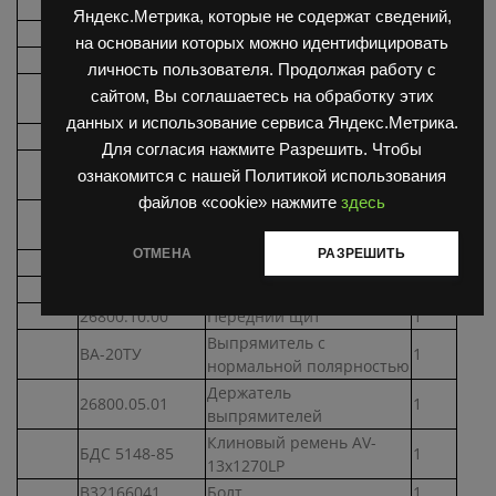
26800.00.07
Пружинная шайба
1
Яндекс.Метрика, которые не содержат сведений,
БДС 744-83
Гайка М12
1
на основании которых можно идентифицировать
26800.01.00
Втулка
1
личность пользователя. Продолжая работу с
Щит задний с
26800.03.00
1
сайтом, Вы соглашаетесь на обработку этих
выпрямителями
данных и использование сервиса Яндекс.Метрика.
26800.03.02
Пластина
3
Для согласия нажмите Разрешить. Чтобы
Держатель
26800.04.00
1
ознакомится с нашей Политикой использования
выпрямителей
файлов «cookie» нажмите
здесь
Щит задний с
26800.06.00
1
выпрямителями
ОТМЕНА
РАЗРЕШИТЬ
26800.06.01
Щит задний
1
БДС 833-82 Cd
Шайба 2-4Л
1
26800.10.00
Передний щит
1
Выпрямитель с
ВА-20ТУ
1
нормальной полярностью
Держатель
26800.05.01
1
выпрямителей
Клиновый ремень AV-
БДС 5148-85
1
13x1270LP
В32166041
Болт
1