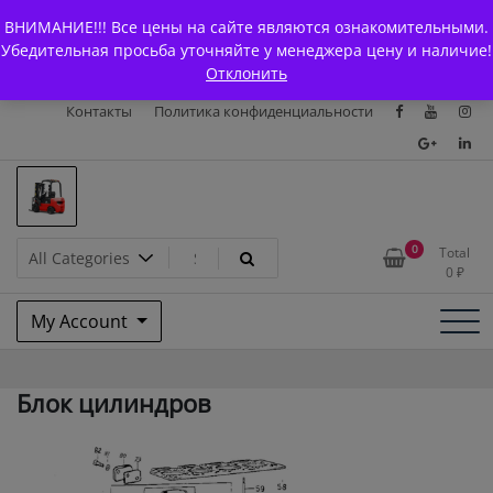
Skip
+7 (903) 294-61-75
info@bcarparts.ru
ВНИМАНИЕ!!! Все цены на сайте являются ознакомительными.
to
Главная
Магазин
О Компании
Каталоги
Убедительная просьба уточняйте у менеджера цену и наличие!
content
Отклонить
Сертификаты
Доставка и оплата
Гарантия
Вакансии
Контакты
Политика конфиденциальности
Запчасти для вилочых
0
Total
0
₽
погрузчиков и
My Account
электротележек Balkancar
Блок цилиндров