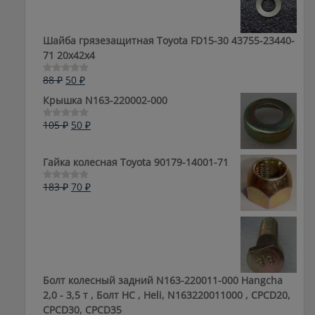
105 ₽.
Шайба грязезащитная Toyota FD15-30 43755-23440-
71 20x42x4
Первоначальная
Текущая
88
₽
50
₽
Оценка
0
цена
цена:
Крышка N163-220002-000
из
составляла
50 ₽.
5
88 ₽.
Первоначальная
Текущая
105
₽
50
₽
Оценка
0
цена
цена:
из
составляла
50 ₽.
5
Гайка колесная Toyota 90179-14001-71
105 ₽.
Первоначальная
Текущая
183
₽
70
₽
Оценка
0
цена
цена:
из
составляла
70 ₽.
5
183 ₽.
Болт колесный задний N163-220011-000 Hangcha
2,0 - 3,5 т , Болт HC , Heli, N163220011000 , CPCD20,
CPCD30, CPCD35