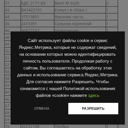
37
БДС 2171-83
Винт М 6х20
2
43
В41422101
Кожух ( в сборе )
1
44
37513851
Верхняя часть
1
45
2415391
Сальник коренной
1
46
36817157
Уплотнение
1
48
БДС 1232-86
Болт I М12х1,25-6gx25
10
Сайт использует файлы cookie и сервис
49
БДС 833-82
Шайба 2-8Л
8
Яндекс.Метрика, которые не содержат сведений,
50
БДС 3609-73 Cu
Кольцо I А8х14
2
на основании которых можно идентифицировать
51
БДС 2171-83
Винт М 8х25
2
личность пользователя. Продолжая работу с
52
БДС 3609-73 Cu
Кольцо I А8х12
2
сайтом, Вы соглашаетесь на обработку этих
58
В36812336
Прокладка ГБЦ
1
данных и использование сервиса Яндекс.Метрика.
58
36812334
Прокладка ГБЦ
1
Для согласия нажмите Разрешить. Чтобы
59
32526312
Шпилька
2
ознакомится с нашей Политикой использования
60
В2666121
Датчик давления масла
1
файлов «cookie» нажмите
здесь
66
В36232107
Пробка
1
67
36862517
Уплотнение
1
ОТМЕНА
РАЗРЕШИТЬ
68
БДС 1232-86
Болт I М12х1,25-6gx25
2
69
БДС 833-82 Cd
Шайба 2-12Л
2
75
36232108
Пробка
1