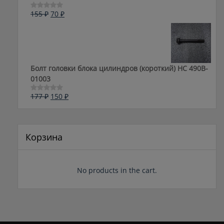
Первоначальная
Текущая
155
₽
70
₽
Оценка
0
цена
цена:
из
составляла
70 ₽.
5
155 ₽.
Болт головки блока цилиндров (короткий) НС 490B-
01003
Первоначальная
Текущая
177
₽
150
₽
Оценка
0
цена
цена:
из
составляла
150 ₽.
5
177 ₽.
Корзина
No products in the cart.