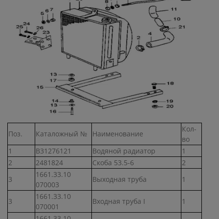
Кол-
Поз.
Каталожный №
Наименование
во
1
В31276121
Водяной радиатор
1
2
2481824
Скоба 53.5-6
2
1661.33.10
3
Выходная труба
1
070003
1661.33.10
3
Входная труба I
1
070001
1661.33.10