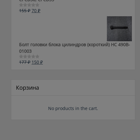
Первоначальная
Текущая
155
₽
70
₽
Оценка
0
цена
цена:
из
составляла
70 ₽.
5
155 ₽.
Болт головки блока цилиндров (короткий) НС 490B-
01003
Первоначальная
Текущая
177
₽
150
₽
Оценка
0
цена
цена:
из
составляла
150 ₽.
5
177 ₽.
Корзина
No products in the cart.