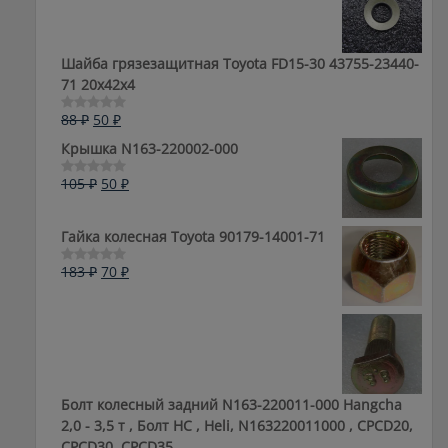
5
105 ₽.
Шайба грязезащитная Toyota FD15-30 43755-23440-
71 20x42x4
Первоначальная
Текущая
88
₽
50
₽
Оценка
0
цена
цена:
Крышка N163-220002-000
из
составляла
50 ₽.
5
88 ₽.
Первоначальная
Текущая
105
₽
50
₽
Оценка
0
цена
цена:
из
составляла
50 ₽.
5
Гайка колесная Toyota 90179-14001-71
105 ₽.
Первоначальная
Текущая
183
₽
70
₽
Оценка
0
цена
цена:
из
составляла
70 ₽.
5
183 ₽.
Болт колесный задний N163-220011-000 Hangcha
2,0 - 3,5 т , Болт HC , Heli, N163220011000 , CPCD20,
CPCD30, CPCD35