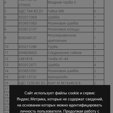
4
Входная труба II
1
070005
5
БДС 744-83 Zn
Гайка М8
6
6
В33311068
Шайба
1
7
В33851083
Резиновая шайба
1
8
В33812107
Резиновое кольцо
1
Регулировочное
9
В36548131
1
крепление
10
В33211286
Труба
1
11
В34828455
Соединение гибкое
1
12
2481818
Скоба 41-44
1
13
В33312071
Шайба
4
14
В33851091
Резиновая шайба
2
15
В38115131
Кронштейн
1
16
БДС 1230-85 Zn
Болт AI М14х40-8.8
2
17
В33851108
Резиновая шайба
2
Сайт использует файлы cookie и сервис
18
БДС 1230-85 Zn
Болт AI М40х40-8.8
4
Яндекс.Метрика, которые не содержат сведений,
19
БДС 833-82 Zn
Шайба 2-14Л
4
на основании которых можно идентифицировать
20
БДС 744-83 Zn
Гайка М14
4
личность пользователя. Продолжая работу с