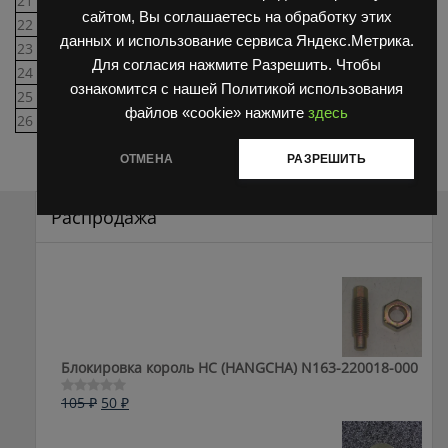
21
ЗН-ВК 222-87
Скоба 43-47
3
сайтом, Вы соглашаетесь на обработку этих
22
В37326631
Планка
1
данных и использование сервиса Яндекс.Метрика.
23
В38131292
Кронштейн
2
Для согласия нажмите Разрешить. Чтобы
24
БДС 1232-86 Zn
Болт AI М12х1,25х50-8.8
4
ознакомится с нашей Политикой использования
25
БДС 1232-86 Zn
Болт AI М12х1,25х32-8.8
2
файлов «cookie» нажмите
здесь
26
7602 000000-03
Радиатор масляный
1
ОТМЕНА
РАЗРЕШИТЬ
Распродажа
Блокировка король HC (HANGCHA) N163-220018-000
Первоначальная
Текущая
105
₽
50
₽
Оценка
0
цена
цена:
из
составляла
50 ₽.