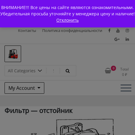
Skip
+7 (903) 294-61-75
info@bcarparts.ru
ВНИМАНИЕ!!! Все цены на сайте являются ознакомительными.
to
Главная
Магазин
О Компании
Каталоги
Убедительная просьба уточняйте у менеджера цену и наличие!
content
Отклонить
Сертификаты
Доставка и оплата
Гарантия
Вакансии
Контакты
Политика конфиденциальности
Запчасти для вилочых
0
Total
0
₽
погрузчиков и
My Account
электротележек Balkancar
Фильтр — отстойник