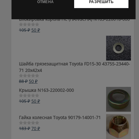
ОТМЕНА
РАЗРЕШИТЬ
Блокировка король HC (HANGCHA) N163-220018-000
Первоначальная
Текущая
105
₽
50
₽
Оценка
0
цена
цена:
из
составляла
50 ₽.
5
105 ₽.
Шайба грязезащитная Toyota FD15-30 43755-23440-
71 20x42x4
Первоначальная
Текущая
88
₽
50
₽
Оценка
0
цена
цена:
Крышка N163-220002-000
из
составляла
50 ₽.
5
88 ₽.
Первоначальная
Текущая
105
₽
50
₽
Оценка
0
цена
цена:
из
составляла
50 ₽.
5
Гайка колесная Toyota 90179-14001-71
105 ₽.
Первоначальная
Текущая
183
₽
70
₽
Оценка
0
цена
цена:
из